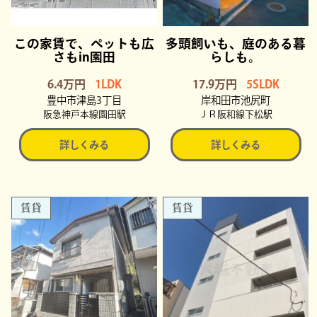
この家賃で、ペットも広
多頭飼いも、庭のある暮
さもin園田
らしも。
6.4万円
1LDK
17.9万円
5SLDK
豊中市津島3丁目
岸和田市池尻町
阪急神戸本線園田駅
ＪＲ阪和線下松駅
詳しくみる
詳しくみる
賃貸
賃貸