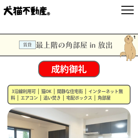
最上階の角部屋 in 放出
賃貸
成約御礼
|
|
|
3沿線利用可
猫OK
閑静な住宅街
インターネット無
|
|
|
|
料
エアコン
追い焚き
宅配ボックス
角部屋