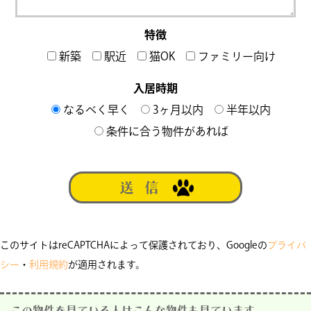
特徴
新築
駅近
猫OK
ファミリー向け
入居時期
なるべく早く
3ヶ月以内
半年以内
条件に合う物件があれば
このサイトはreCAPTCHAによって保護されており、Googleの
プライバ
シー
・
利用規約
が適用されます。
この物件を見ている人はこんな物件も見ています