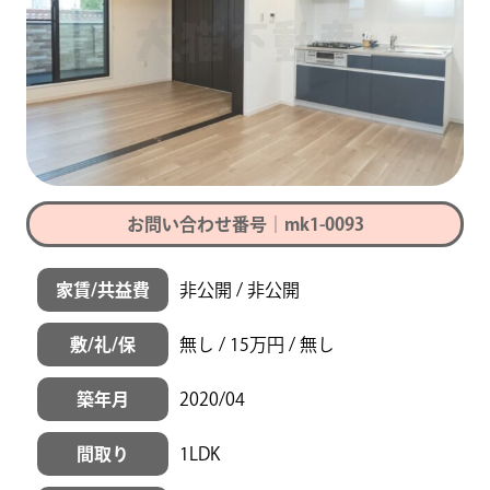
お問い合わせ番号｜mk1-0093
家賃/共益費
非公開 / 非公開
敷/礼/保
無し / 15万円 / 無し
築年月
2020/04
間取り
1LDK