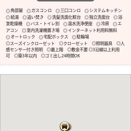
角部屋
ガスコンロ
三口コンロ
システムキッチン
給湯
追い焚き
洗髪洗面化粧台
独立洗面台
浴
室乾燥機
バス・トイレ別
温水洗浄便座
冷房
エ
アコン
室内洗濯機置き場
インターネット利用料無料
オートロック
宅配ボックス
駐輪場
◎スーズインクローゼット　◎クローゼット　◎照明器具　◎人
感センサー付き照明　◎最上階　◎敷金不要 ◎3沿線以上利用
可　◎築3年以内　◎ゴミ出し24時間OK