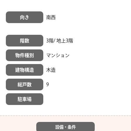
向き
南西
階数
3階/ 地上3階
物件種別
マンション
建物構造
木造
総戸数
9
駐車場
設備・条件