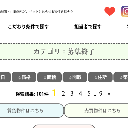
頭飼育・小動物など、ペットと暮らせる物件を探そう
こだわり条件で探す
担当者で探す
カテゴリ：募集終了
新日
価格
面積
間取
住所
築
1
2
3
4
5
9
»
101件
..
賃貸物件はこちら
売買物件はこちら