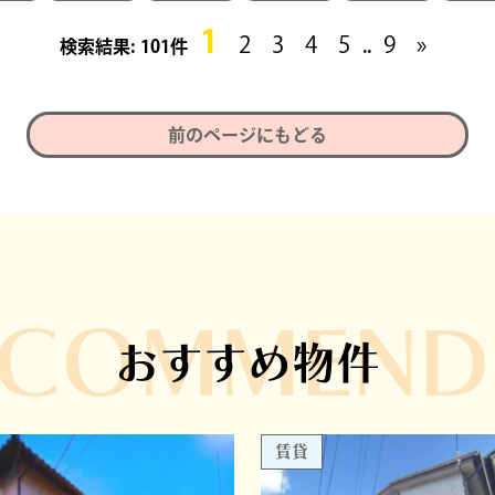
1
2
3
4
5
9
»
101件
..
前のページにもどる
ECOMMEND
おすすめ物件
賃貸