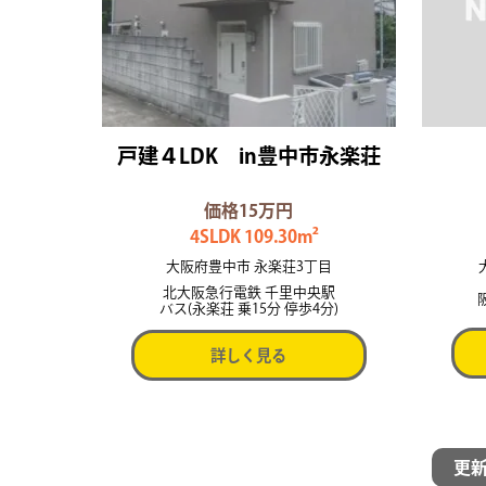
戸建４LDK in豊中市永楽荘
価格15万円
4SLDK 109.30m²
大阪府豊中市 永楽荘3丁目
北大阪急行電鉄 千里中央駅
バス(永楽荘 乗15分 停歩4分)
詳しく見る
更