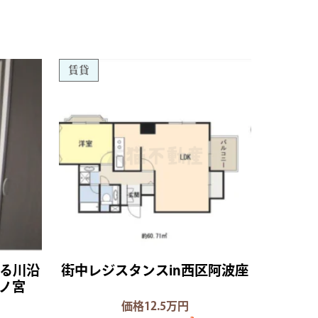
賃貸
る川沿
街中レジスタンスin西区阿波座
桜ノ宮
価格12.5万円