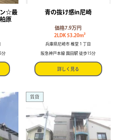
ン☆最
青の抜け感in尼崎
柏原
価格7.9万円
2LDK 53.20m²
目
兵庫県尼崎市 椎堂１丁目
5分
阪急神戸本線 園田駅 徒歩15分
詳しく見る
賃貸