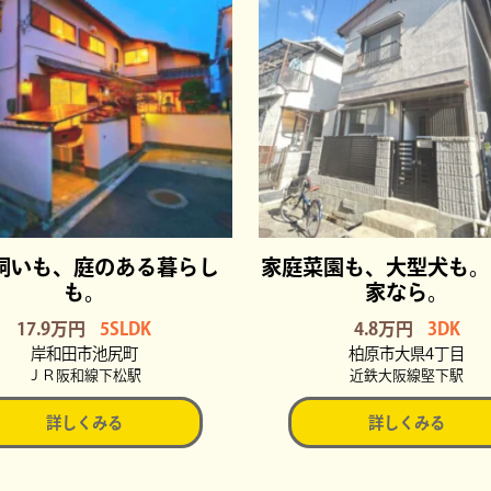
飼いも、庭のある暮らし
家庭菜園も、大型犬も。
も。
家なら。
17.9万円
5SLDK
4.8万円
3DK
岸和田市池尻町
柏原市大県4丁目
ＪＲ阪和線下松駅
近鉄大阪線堅下駅
詳しくみる
詳しくみる