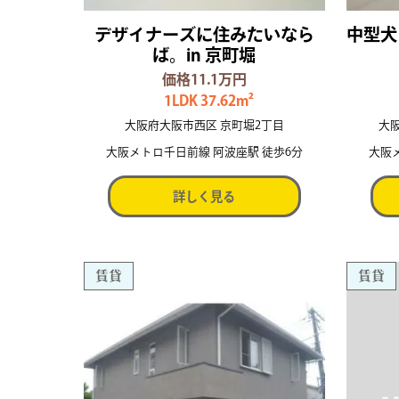
デザイナーズに住みたいなら
中型犬
ば。in 京町堀
価格11.1万円
1LDK 37.62m²
大阪府大阪市西区 京町堀2丁目
大
大阪メトロ千日前線 阿波座駅 徒歩6分
大阪
詳しく見る
賃貸
賃貸