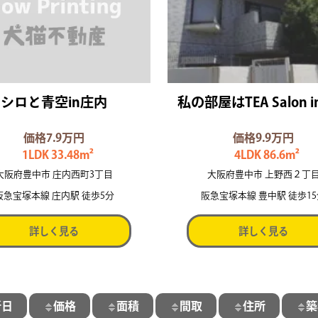
シロと青空in庄内
私の部屋はTEA Salon 
価格7.9万円
価格9.9万円
1LDK 33.48m²
4LDK 86.6m²
大阪府豊中市 庄内西町3丁目
大阪府豊中市 上野西２丁
阪急宝塚本線 庄内駅 徒歩5分
阪急宝塚本線 豊中駅 徒歩1
詳しく見る
詳しく見る
新日
価格
面積
間取
住所
築