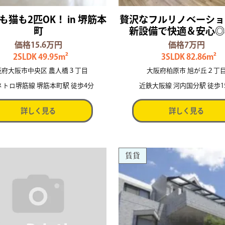
も猫も2匹OK！ in 堺筋本
贅沢なフルリノベーショ
町
新設備で快適＆安心◎
価格15.6万円
価格7万円
2SLDK 49.95m²
3SLDK 82.86m²
阪府大阪市中央区 農人橋３丁目
大阪府柏原市 旭が丘２丁
メトロ堺筋線 堺筋本町駅 徒歩4分
近鉄大阪線 河内国分駅 徒歩1
詳しく見る
詳しく見る
賃貸