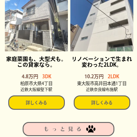
家庭菜園も、大型犬も。
リノベーションで生まれ
この貸家なら。
変わった2LDK。
4.8万円
3DK
10.2万円
2LDK
柏原市大県4丁目
東大阪市高井田本通1丁目
近鉄大阪線堅下駅
近鉄奈良線布施駅
詳しくみる
詳しくみる
もっと見る