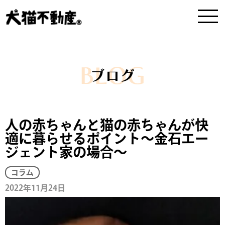
BLOG
ブログ
人の赤ちゃんと猫の赤ちゃんが快
適に暮らせるポイント～金石エー
ジェント家の場合～
コラム
2022年11月24日