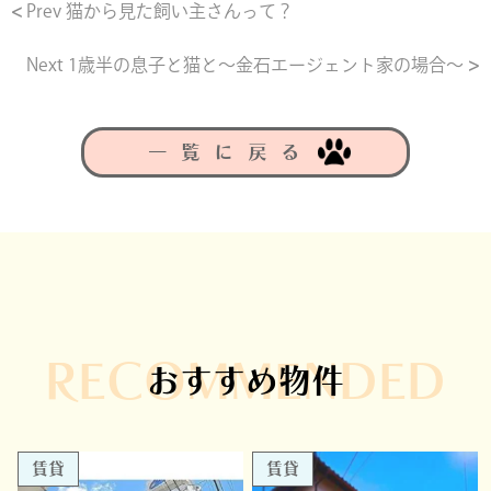
Prev
猫から見た飼い主さんって？
Next
1歳半の息子と猫と～金石エージェント家の場合～
一覧に戻る
RECOMMENDED
おすすめ物件
賃貸
賃貸