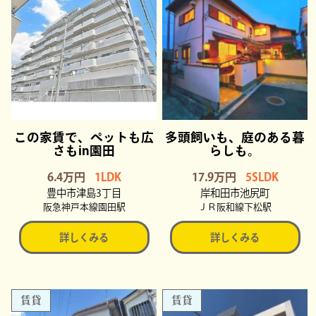
この家賃で、ペットも広
多頭飼いも、庭のある暮
さもin園田
らしも。
6.4万円
1LDK
17.9万円
5SLDK
豊中市津島3丁目
岸和田市池尻町
阪急神戸本線園田駅
ＪＲ阪和線下松駅
詳しくみる
詳しくみる
賃貸
賃貸