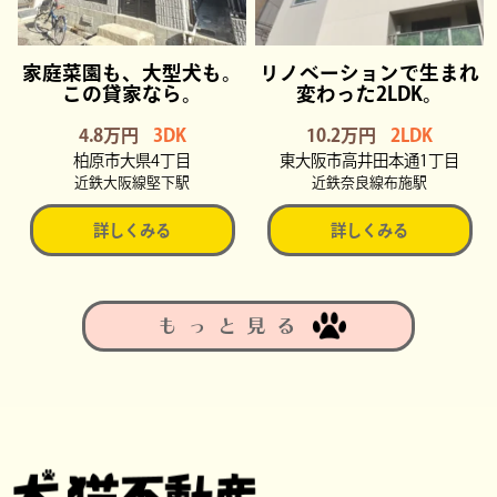
家庭菜園も、大型犬も。
リノベーションで生まれ
この貸家なら。
変わった2LDK。
4.8万円
3DK
10.2万円
2LDK
柏原市大県4丁目
東大阪市高井田本通1丁目
近鉄大阪線堅下駅
近鉄奈良線布施駅
詳しくみる
詳しくみる
もっと見る