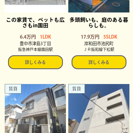
この家賃で、ペットも広
多頭飼いも、庭のある暮
さもin園田
らしも。
6.4万円
1LDK
17.9万円
5SLDK
豊中市津島3丁目
岸和田市池尻町
阪急神戸本線園田駅
ＪＲ阪和線下松駅
詳しくみる
詳しくみる
賃貸
賃貸