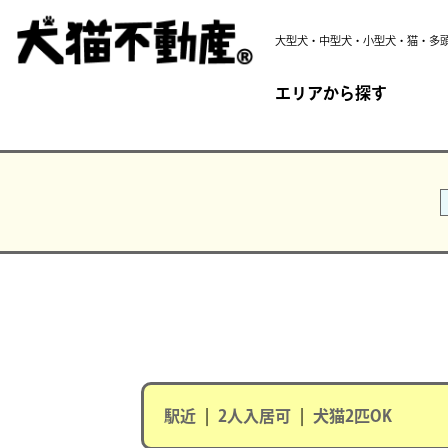
大型犬・中型犬・小型犬・猫・多
エリアから探す
駅近
|
2人入居可
|
犬猫2匹OK