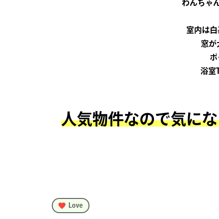
わんちゃ
室内は白
窓が
ポ
浴室
人気物件なので気にな
Love