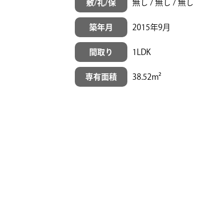
敷/礼/保
無し / 無し / 無し
築年月
2015年9月
間取り
1LDK
専有面積
38.52m²