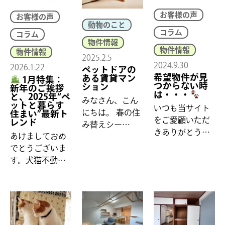
お客様の声
お客様の声
動物のこと
コラム
コラム
物件情報
物件情報
物件情報
2025.2.5
2024.9.30
2026.1.22
ペットドアの
希望物件が見
ある賃貸マン
1月特集：
つからない時
ション
新年のご挨拶
は・・・
と、2025年“ペ
みなさん、こん
ットと暮らす
いつも当サイト
にちは。 春の住
住まい”最新ト
をご愛顧いただ
レンド
み替えシー…
きありがとう…
あけましておめ
でとうございま
す。犬猫不動…