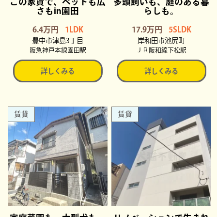
この家賃で、ペットも広
多頭飼いも、庭のある暮
さもin園田
らしも。
6.4万円
1LDK
17.9万円
5SLDK
豊中市津島3丁目
岸和田市池尻町
阪急神戸本線園田駅
ＪＲ阪和線下松駅
詳しくみる
詳しくみる
賃貸
賃貸