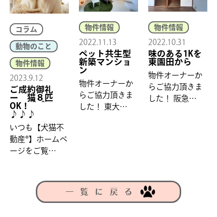
物件情報
物件情報
コラム
2022.11.13
2022.10.31
動物のこと
ペット共生型
味のある1Kを
新築マンショ
東園田から
物件情報
ン
物件オーナーか
2023.9.12
物件オーナーか
らご協力頂きま
ご成約御礼
らご協力頂きま
ー 猫８匹
した！ 阪急…
OK！＾＾
した！ 東大…
♪♪♪
いつも【犬猫不
動産®】ホームペ
ージをご覧…
一覧に戻る