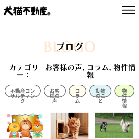
BLOGO
ブログ
カテゴリ
お客様の声, コラム, 物件情
ー：
報
不動産コン
お客
コ
動物
物
サルティン
様の
ラ
のこ
件
グ
声
ム
と
情
報