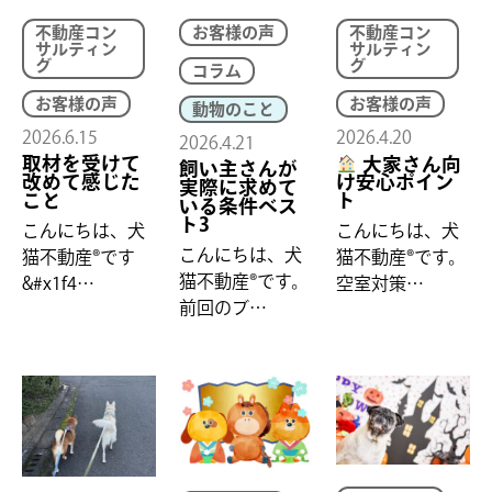
不動産コン
お客様の声
不動産コン
サルティン
サルティン
グ
グ
コラム
お客様の声
お客様の声
動物のこと
2026.6.15
2026.4.20
2026.4.21
取材を受けて
大家さん向
飼い主さんが
改めて感じた
け安心ポイン
実際に求めて
こと
ト
いる条件ベス
ト3
こんにちは、犬
こんにちは、犬
こんにちは、犬
猫不動産®です
猫不動産®です。
猫不動産®です。
&#x1f4…
空室対策…
前回のブ…