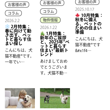
お客様の声
お客様の声
お客様の声
2025.10.17
コラム
コラム
10月特集：
秋冬に備え
物件情報
2026.2.2
る、ペットの
2月特集：
2026.1.22
ための住まい
春に向けて動
準備
1月特集：
き出す、ペッ
新年のご挨拶
こんにちは、犬
トと暮らす住
と、2025年“ペ
まい探し
猫不動産®です
ットと暮らす
こんにちは、犬
住まい”最新ト
&#x1f4…
レンド
猫不動産®です。
あけましておめ
一年でい…
でとうございま
す。犬猫不動…