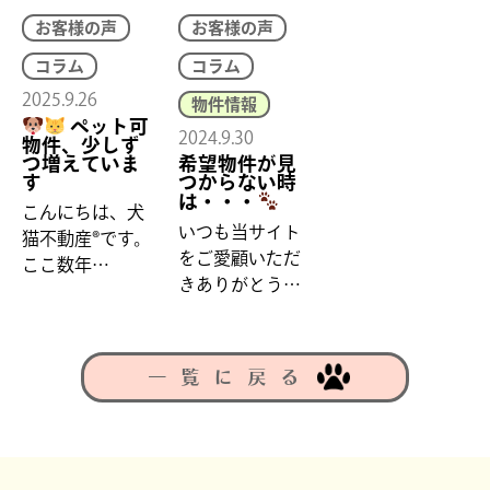
お客様の声
お客様の声
コラム
コラム
2025.9.26
物件情報
ペット可
2024.9.30
物件、少しず
つ増えていま
希望物件が見
す
つからない時
は・・・
こんにちは、犬
いつも当サイト
猫不動産®です。
をご愛顧いただ
ここ数年…
きありがとう…
一覧に戻る