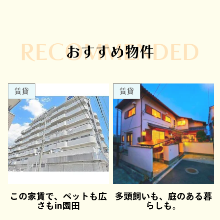
RECOMMENDED
おすすめ物件
賃貸
賃貸
この家賃で、ペットも広
多頭飼いも、庭のある暮
さもin園田
らしも。