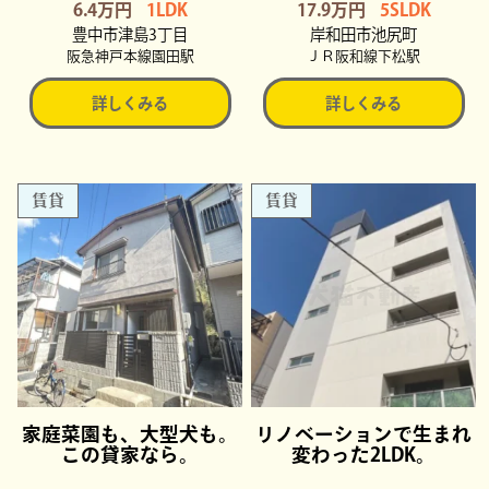
6.4万円
1LDK
17.9万円
5SLDK
豊中市津島3丁目
岸和田市池尻町
阪急神戸本線園田駅
ＪＲ阪和線下松駅
詳しくみる
詳しくみる
賃貸
賃貸
家庭菜園も、大型犬も。
リノベーションで生まれ
この貸家なら。
変わった2LDK。