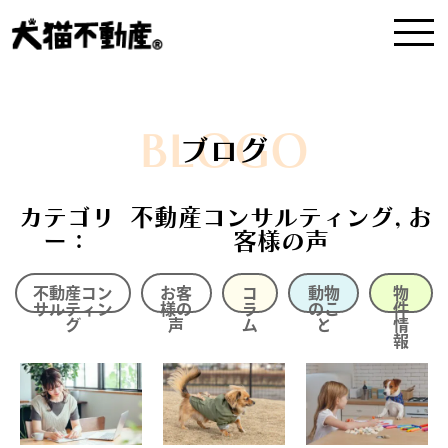
BLOGO
ブログ
カテゴリ
不動産コンサルティング, お
ー：
客様の声
不動産コン
お客
コ
動物
物
サルティン
様の
ラ
のこ
件
グ
声
ム
と
情
報