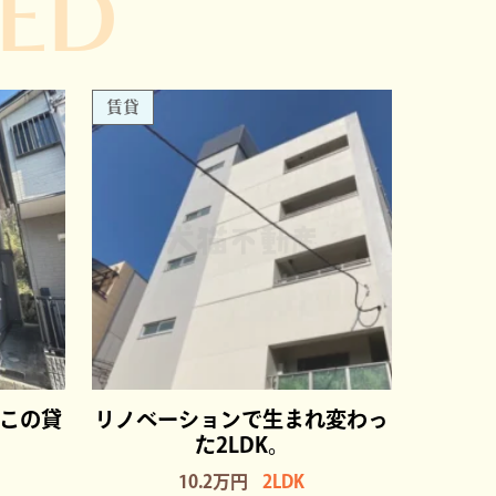
ED
賃貸
この貸
リノベーションで生まれ変わっ
た2LDK。
10.2万円
2LDK