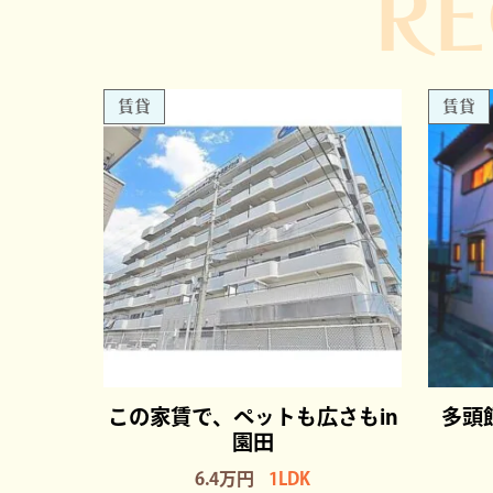
R
賃貸
賃貸
この家賃で、ペットも広さもin
多頭
園田
6.4万円
1LDK