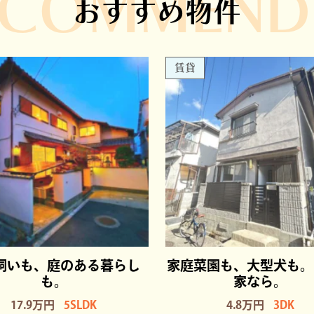
ECOMMEND
おすすめ物件
賃貸
飼いも、庭のある暮らし
家庭菜園も、大型犬も。
も。
家なら。
17.9万円
5SLDK
4.8万円
3DK