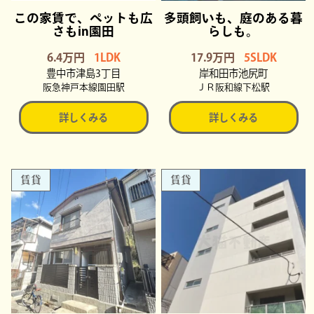
この家賃で、ペットも広
多頭飼いも、庭のある暮
さもin園田
らしも。
6.4万円
1LDK
17.9万円
5SLDK
豊中市津島3丁目
岸和田市池尻町
阪急神戸本線園田駅
ＪＲ阪和線下松駅
詳しくみる
詳しくみる
賃貸
賃貸