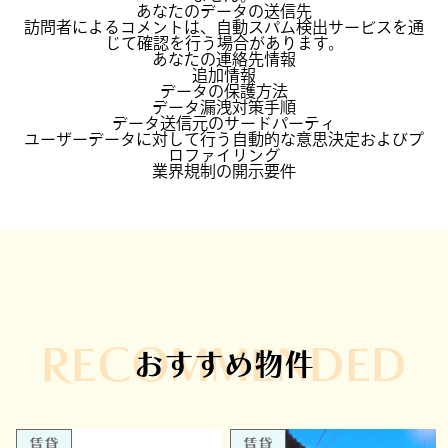
あなたのデータの送信先
訪問者によるコメントは、自動スパム検出サービスを通
じて確認を行う場合があります。
あなたの連絡先情報
追加情報
データの保護方法
データ漏洩対策手順
データ送信元のサードパーティ
ユーザーデータに対して行う自動的な意思決定およびプ
ロファイリング
業界規制の開示要件
RECOMMENDED
おすすめ物件
賃貸
賃貸