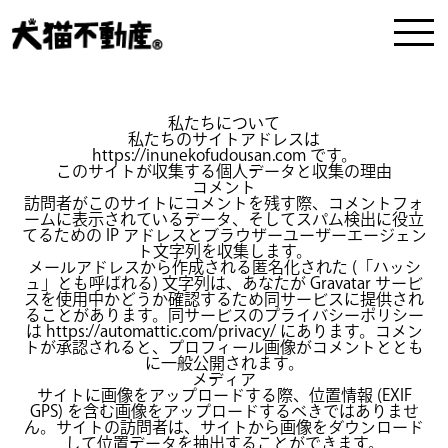
私たちについて
私たちのサイトアドレスは
https://inunekofudousan.com です。
このサイトが収集する個人データと収集の理由
コメント
訪問者がこのサイトにコメントを残す際、コメントフォ
ームに表示されているデータ、そしてスパム検出に役立
てるための IP アドレスとブラウザーユーザーエージェン
ト文字列を収集します。
メールアドレスから作成される匿名化された (「ハッシ
ュ」とも呼ばれる) 文字列は、あなたが Gravatar サービ
スを使用中かどうか確認するため同サービスに提供され
ることがあります。同サービスのプライバシーポリシー
は https://automattic.com/privacy/ にあります。コメン
トが承認されると、プロフィール画像がコメントととも
に一般公開されます。
メディア
サイトに画像をアップロードする際、位置情報 (EXIF
GPS) を含む画像をアップロードするべきではありませ
ん。サイトの訪問者は、サイトから画像をダウンロード
して位置データを抽出することができます。