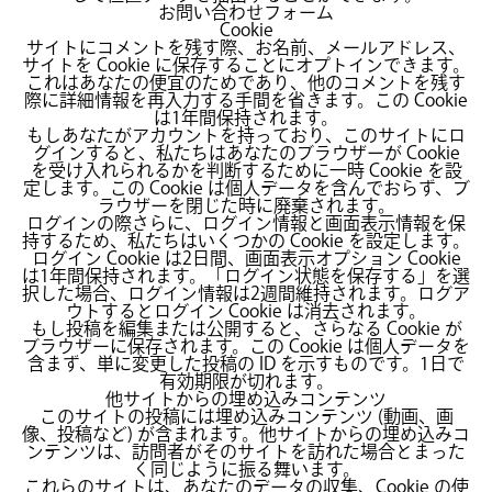
お問い合わせフォーム
Cookie
サイトにコメントを残す際、お名前、メールアドレス、
サイトを Cookie に保存することにオプトインできます。
これはあなたの便宜のためであり、他のコメントを残す
際に詳細情報を再入力する手間を省きます。この Cookie
は1年間保持されます。
もしあなたがアカウントを持っており、このサイトにロ
グインすると、私たちはあなたのブラウザーが Cookie
を受け入れられるかを判断するために一時 Cookie を設
定します。この Cookie は個人データを含んでおらず、ブ
ラウザーを閉じた時に廃棄されます。
ログインの際さらに、ログイン情報と画面表示情報を保
持するため、私たちはいくつかの Cookie を設定します。
ログイン Cookie は2日間、画面表示オプション Cookie
は1年間保持されます。「ログイン状態を保存する」を選
択した場合、ログイン情報は2週間維持されます。ログア
ウトするとログイン Cookie は消去されます。
もし投稿を編集または公開すると、さらなる Cookie が
ブラウザーに保存されます。この Cookie は個人データを
含まず、単に変更した投稿の ID を示すものです。1日で
有効期限が切れます。
他サイトからの埋め込みコンテンツ
このサイトの投稿には埋め込みコンテンツ (動画、画
像、投稿など) が含まれます。他サイトからの埋め込みコ
ンテンツは、訪問者がそのサイトを訪れた場合とまった
く同じように振る舞います。
これらのサイトは、あなたのデータの収集、Cookie の使