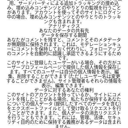
用、サードパーティによる追加トラッキングの埋め込
み、埋め込みコンテンツとのやりとりの監視を行うこと
があります。アカウントを使ってそのサイトにログイン
中の場合、埋め込みコンテンツとのやりとりのトラッキ
ングも含まれます。
アナリティクス
あなたのデータの共有先
データを保存する期間
あなたがコメントを残すと、コメントとそのメタデータ
が無期限に保持されます。これは、モデレーションキュ
ーにコメントを保持しておく代わりに、フォローアップ
のコメントを自動的に認識し承認できるようにするため
です。
このサイトに登録したユーザーがいる場合、その方がユ
ーザープロフィールページで提供した個人情報を保存し
ます。すべてのユーザーは自分の個人情報を表示、編
集、削除することができます (ただしユーザー名は変更
することができません)。サイト管理者もそれらの情報を
表示、編集できます。
データに対するあなたの権利
このサイトのアカウントを持っているか、サイトにコメ
ントを残したことがある場合、私たちが保持するあなた
についての個人データ (提供したすべてのデータを含む)
をエクスポートファイルとして受け取るリクエストを行
うことができます。また、個人データの消去リクエスト
を行うこともできます。これには、管理、法律、セキュ
リティ目的のために保持する義務があるデータは含まれ
ません。