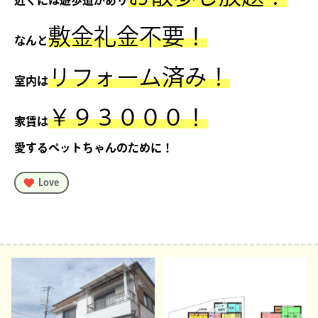
敷金礼金不要！
なんと
リフォーム済み！
室内は
￥９３０００！
家賃は
愛するペットちゃんのために！
Love