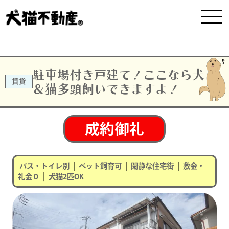
駐車場付き戸建て！ここなら犬
賃貸
＆猫多頭飼いできますよ！
成約御礼
|
|
|
バス・トイレ別
ペット飼育可
閑静な住宅街
敷金・
|
礼金０
犬猫2匹OK