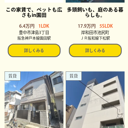
この家賃で、ペットも広
多頭飼いも、庭のある暮
さもin園田
らしも。
6.4万円
1LDK
17.9万円
5SLDK
豊中市津島3丁目
岸和田市池尻町
阪急神戸本線園田駅
ＪＲ阪和線下松駅
詳しくみる
詳しくみる
賃貸
賃貸