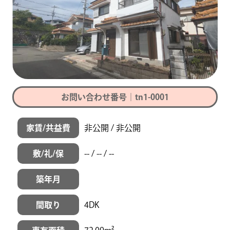
お問い合わせ番号｜tn1-0001
家賃/共益費
非公開 / 非公開
敷/礼/保
-- / -- / --
築年月
間取り
4DK