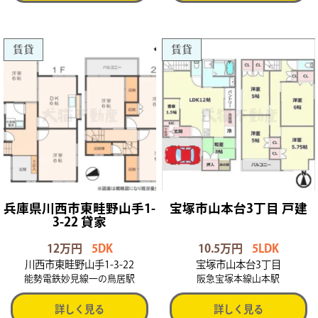
賃貸
賃貸
兵庫県川西市東畦野山手1-
宝塚市山本台3丁目 戸建
3-22 貸家
12万円
5DK
10.5万円
5LDK
川西市東畦野山手1-3-22
宝塚市山本台3丁目
能勢電鉄妙見線一の鳥居駅
阪急宝塚本線山本駅
詳しく見る
詳しく見る