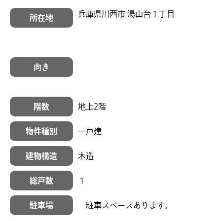
兵庫県川西市 湯山台１丁目
所在地
向き
階数
地上2階
物件種別
一戸建
建物構造
木造
総戸数
１
駐車場
駐車スペースあります。