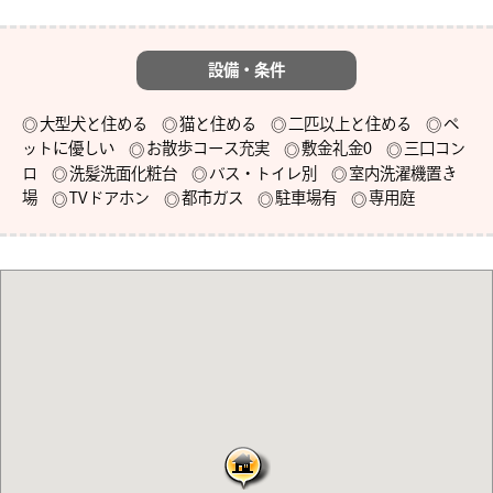
設備・条件
大型犬と住める
猫と住める
二匹以上と住める
ペ
ットに優しい
お散歩コース充実
敷金礼金0
三口コン
ロ
洗髪洗面化粧台
バス・トイレ別
室内洗濯機置き
場
TVドアホン
都市ガス
駐車場有
専用庭