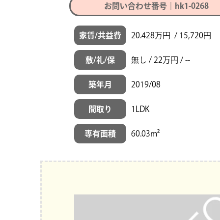
お問い合わせ番号｜hk1-0268
家賃/共益費
20.428万円 / 15,720円
敷/礼/保
無し / 22万円 / --
築年月
2019/08
間取り
1LDK
専有面積
60.03m²