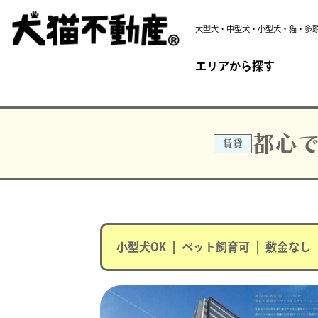
大型犬・中型犬・小型犬・猫・多
エリアから探す
都心で
賃貸
小型犬OK
|
ペット飼育可
|
敷金なし