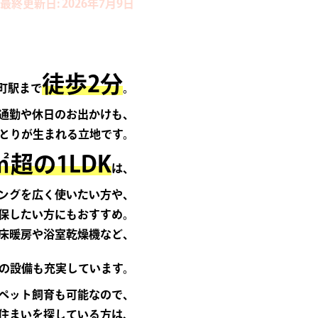
最終更新日: 2026年7月9日
徒歩2分
町駅まで
。
通勤や休日のお出かけも、
とりが生まれる立地です。
㎡超の1LDK
は、
ングを広く使いたい方や、
保したい方にもおすすめ。
床暖房や浴室乾燥機など、
の設備も充実しています。
ペット飼育も可能なので、
住まいを探している方は、