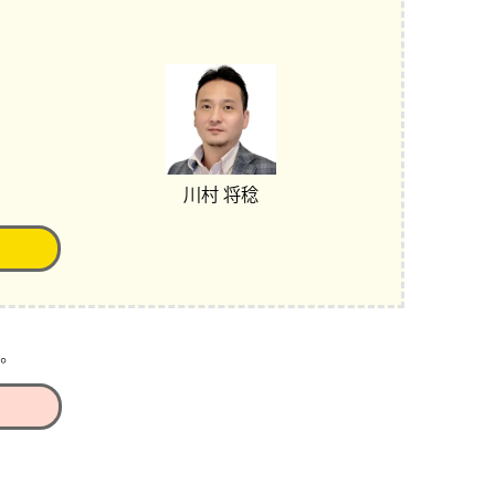
川村 将稔
。