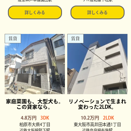
詳しくみる
詳しくみる
賃貸
賃貸
家庭菜園も、大型犬も。
リノベーションで生まれ
この貸家なら。
変わった2LDK。
4.8万円
3DK
10.2万円
2LDK
柏原市大県4丁目
東大阪市高井田本通1丁目
近鉄大阪線堅下駅
近鉄奈良線布施駅