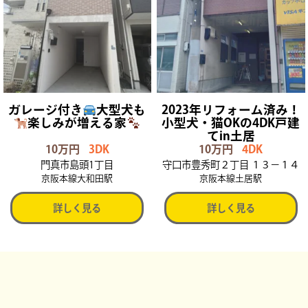
ガレージ付き
大型犬も
2023年リフォーム済み！
楽しみが増える家
小型犬・猫OKの4DK戸建
てin土居
10万円
3DK
10万円
4DK
門真市島頭1丁目
守口市豊秀町２丁目 １３－１４
京阪本線大和田駅
京阪本線土居駅
詳しく見る
詳しく見る