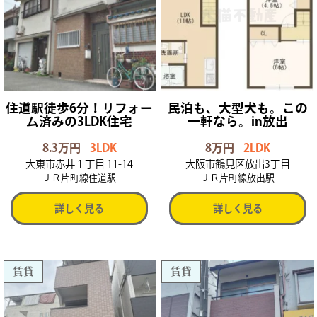
住道駅徒歩6分！リフォー
民泊も、大型犬も。この
ム済みの3LDK住宅
一軒なら。in放出
8.3万円
3LDK
8万円
2LDK
大東市赤井１丁目 11-14
大阪市鶴見区放出3丁目
ＪＲ片町線住道駅
ＪＲ片町線放出駅
詳しく見る
詳しく見る
賃貸
賃貸