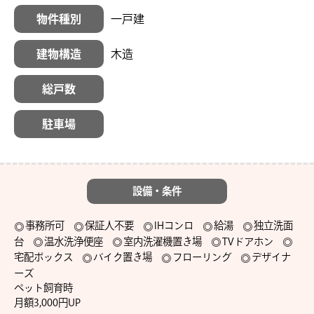
物件種別
一戸建
建物構造
木造
総戸数
駐車場
設備・条件
事務所可
保証人不要
IHコンロ
給湯
独立洗面
台
温水洗浄便座
室内洗濯機置き場
TVドアホン
宅配ボックス
バイク置き場
フローリング
デザイナ
ーズ
ペット飼育時

月額3,000円UP