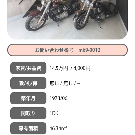
お問い合わせ番号｜mk9-0012
家賃/共益費
14.5万円 / 4,000円
敷/礼/保
無し / 無し / --
築年月
1973/06
間取り
1DK
専有面積
46.34m²