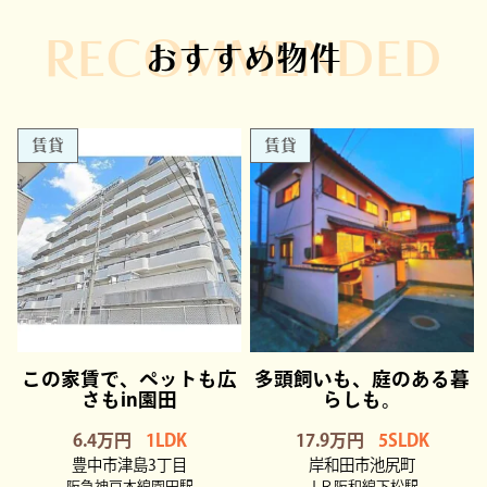
RECOMMENDED
おすすめ物件
賃貸
賃貸
この家賃で、ペットも広
多頭飼いも、庭のある暮
さもin園田
らしも。
6.4万円
1LDK
17.9万円
5SLDK
豊中市津島3丁目
岸和田市池尻町
阪急神戸本線園田駅
ＪＲ阪和線下松駅