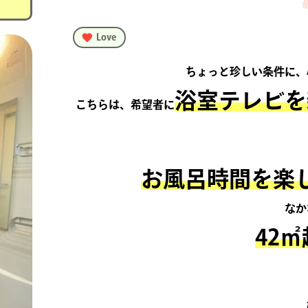
Love
ちょっと珍しい条件に、
浴室テレビを
こちらは、希望者に
お風呂時間を楽
なか
42㎡