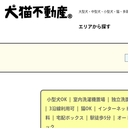
大型犬・中型犬・小型犬・猫・多
エリアから探す
小型犬OK
|
室内洗濯機置場
|
独立洗
|
3沿線利用可
|
猫OK
|
インターネッ
料
|
宅配ボックス
|
駅徒歩5分
|
オー
ック