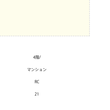
4階/
マンション
RC
21