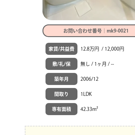
お問い合わせ番号｜mk9-0021
家賃/共益費
12.8万円 / 12,000円
敷/礼/保
無し / 1ヶ月 / --
築年月
2006/12
間取り
1LDK
専有面積
42.33m²