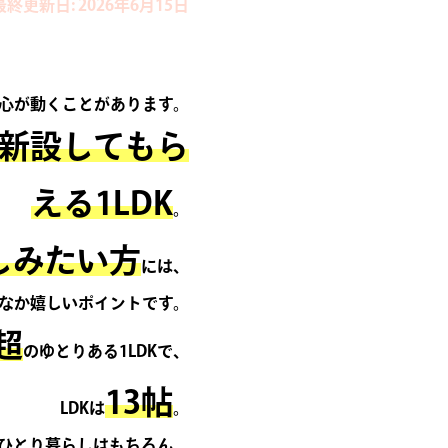
最終更新日: 2026年6月15日
心が動くことがあります。
新設してもら
える1LDK
。
しみたい方
には、
なか嬉しいポイントです。
超
のゆとりある1LDKで、
13帖
LDKは
。
ひとり暮らしはもちろん、