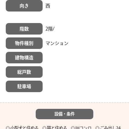
向き
西
階数
2階/
物件種別
マンション
建物構造
総戸数
駐車場
設備・条件
小型犬と住める
猫と住める
IHコンロ
ごみ出し24