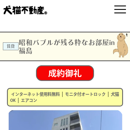
昭和バブルが残る粋なお部屋in
賃貸
福島
成約御礼
|
|
インターネット使⽤料無料
モニタ付オートロック
犬猫
|
OK
エアコン