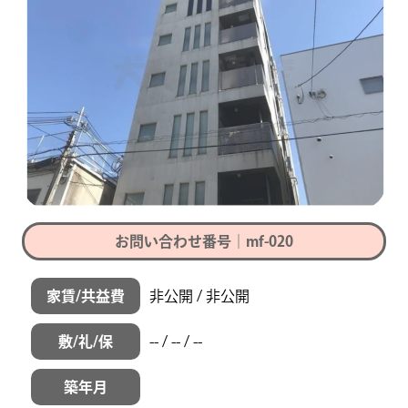
お問い合わせ番号｜mf-020
家賃/共益費
非公開 / 非公開
敷/礼/保
-- / -- / --
築年月