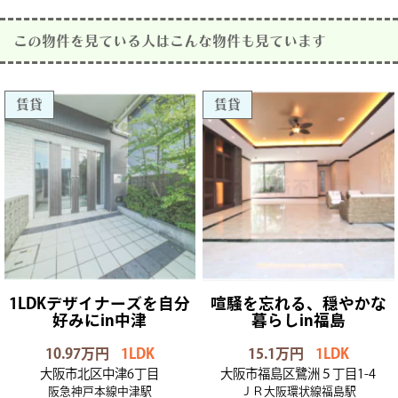
この物件を見ている人はこんな物件も見ています
賃貸
賃貸
1LDKデザイナーズを自分
喧騒を忘れる、穏やかな
好みにin中津
暮らしin福島
10.97万円
1LDK
15.1万円
1LDK
大阪市北区中津6丁目
大阪市福島区鷺洲５丁⽬1-4
阪急神戸本線中津駅
ＪＲ大阪環状線福島駅