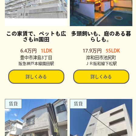
この家賃で、ペットも広
多頭飼いも、庭のある暮
さもin園田
らしも。
6.4万円
1LDK
17.9万円
5SLDK
豊中市津島3丁目
岸和田市池尻町
阪急神戸本線園田駅
ＪＲ阪和線下松駅
詳しくみる
詳しくみる
賃貸
賃貸