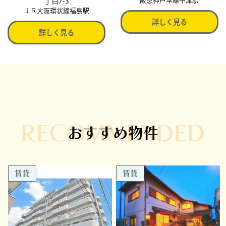
丁目7-3
阪急神戸本線中津駅
ＪＲ大阪環状線福島駅
詳しく見る
詳しく見る
RECOMMENDED
おすすめ物件
賃貸
賃貸