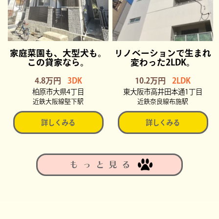
家庭菜園も、大型犬も。
リノベーションで生まれ
この貸家なら。
変わった2LDK。
4.8万円
3DK
10.2万円
2LDK
柏原市大県4丁目
東大阪市高井田本通1丁目
近鉄大阪線堅下駅
近鉄奈良線布施駅
詳しくみる
詳しくみる
もっと見る