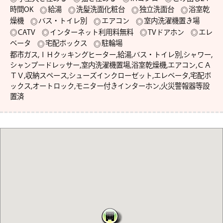
時間OK
給湯
洗髪洗面化粧台
独立洗面台
浴室乾
燥機
バス・トイレ別
エアコン
室内洗濯機置き場
CATV
インターネット利用料無料
TVドアホン
エレ
ベータ
宅配ボックス
駐輪場
都市ガス,ＩＨクッキングヒーター,給湯,バス・トイレ別,シャワー,
シャンプードレッサー,室内洗濯機置場,浴室乾燥機,エアコン,ＣＡ
ＴＶ,収納スペース,シューズインクローゼット,エレベータ,宅配ボ
ックス,オートロック,モニター付きインターホン,火災警報器等設
置済