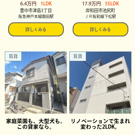
6.4万円
1LDK
17.9万円
5SLDK
豊中市津島3丁目
岸和田市池尻町
阪急神戸本線園田駅
ＪＲ阪和線下松駅
詳しくみる
詳しくみる
賃貸
賃貸
家庭菜園も、大型犬も。
リノベーションで生まれ
この貸家なら。
変わった2LDK。