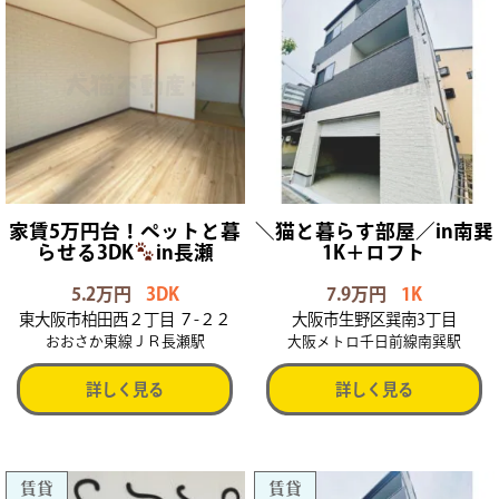
家賃5万円台！ペットと暮
＼猫と暮らす部屋／in南巽
らせる3DK
in長瀬
1K＋ロフト
5.2万円
3DK
7.9万円
1K
東大阪市柏田西２丁目 ７-２２
大阪市生野区巽南3丁目
おおさか東線ＪＲ長瀬駅
大阪メトロ千日前線南巽駅
詳しく見る
詳しく見る
賃貸
賃貸