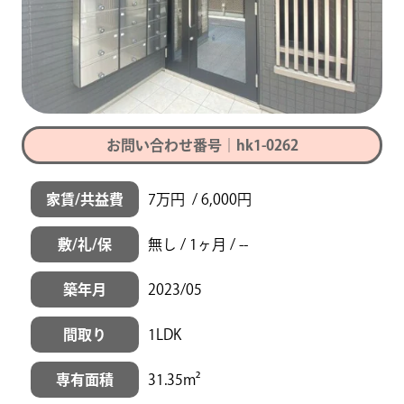
お問い合わせ番号｜hk1-0262
家賃/共益費
7万円 / 6,000円
敷/礼/保
無し / 1ヶ月 / --
築年月
2023/05
間取り
1LDK
専有面積
31.35m²