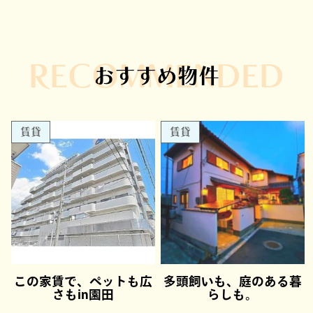
RECOMMENDED
おすすめ物件
賃貸
賃貸
この家賃で、ペットも広
多頭飼いも、庭のある暮
さもin園田
らしも。