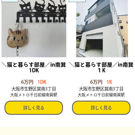
＼猫と暮らす部屋／in南巽
＼猫と暮らす部屋／in南巽
1DK
１K
6万円
1DK
6万円
1K
大阪市生野区巽南3丁目
大阪市生野区巽南3丁目
大阪メトロ千日前線南巽駅
大阪メトロ千日前線南巽駅
詳しく見る
詳しく見る