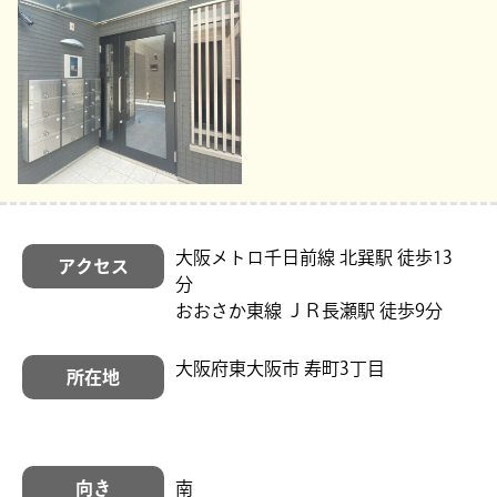
大阪メトロ千日前線 北巽駅 徒歩13
アクセス
分
おおさか東線 ＪＲ長瀬駅 徒歩9分
大阪府東大阪市 寿町3丁目
所在地
向き
南