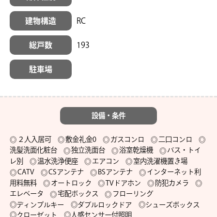
建物構造
RC
総戸数
193
駐車場
設備・条件
２人入居可
敷金礼金0
ガスコンロ
二口コンロ
洗髪洗面化粧台
独立洗面台
浴室乾燥機
バス・トイ
レ別
温水洗浄便座
エアコン
室内洗濯機置き場
CATV
CSアンテナ
BSアンテナ
インターネット利
用料無料
オートロック
TVドアホン
防犯カメラ
エレベータ
宅配ボックス
フローリング
◎ディンプルキー　◎ダブルロックドア　◎シューズボックス　
◎クローゼット　◎人感センサー付照明