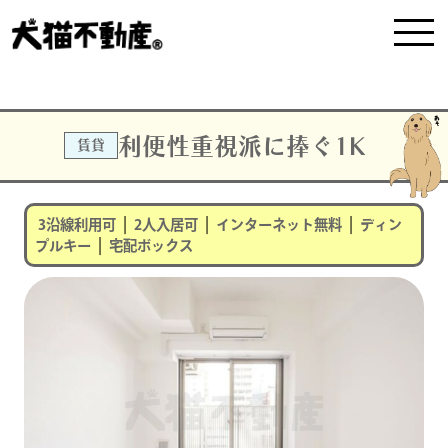
利便性重視派に捧ぐ1K
賃貸
|
|
|
3沿線利用可
2人入居可
インターネット無料
ディン
|
プルキー
宅配ボックス