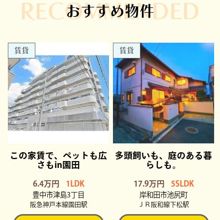
RECOMMENDED
おすすめ物件
賃貸
賃貸
この家賃で、ペットも広
多頭飼いも、庭のある暮
さもin園田
らしも。
6.4万円
1LDK
17.9万円
5SLDK
豊中市津島3丁目
岸和田市池尻町
阪急神戸本線園田駅
ＪＲ阪和線下松駅