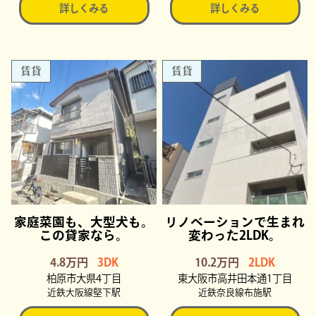
詳しくみる
詳しくみる
賃貸
賃貸
家庭菜園も、大型犬も。
リノベーションで生まれ
この貸家なら。
変わった2LDK。
4.8万円
3DK
10.2万円
2LDK
柏原市大県4丁目
東大阪市高井田本通1丁目
近鉄大阪線堅下駅
近鉄奈良線布施駅