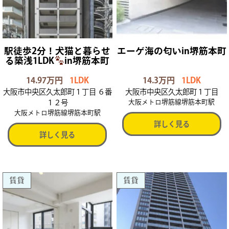
駅徒歩2分！犬猫と暮らせ
エーゲ海の匂いin堺筋本町
る築浅1LDK
in堺筋本町
14.97万円
1LDK
14.3万円
1LDK
大阪市中央区久太郎町１丁目 ６番
大阪市中央区久太郎町１丁目
１２号
大阪メトロ堺筋線堺筋本町駅
大阪メトロ堺筋線堺筋本町駅
詳しく見る
詳しく見る
賃貸
賃貸