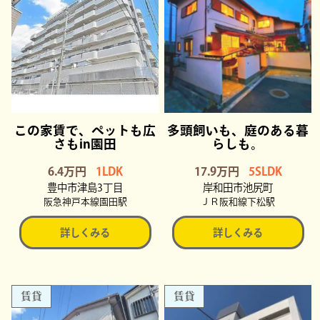
この家賃で、ペットも広
多頭飼いも、庭のある暮
さもin園田
らしも。
6.4万円
1LDK
17.9万円
5SLDK
豊中市津島3丁目
岸和田市池尻町
阪急神戸本線園田駅
ＪＲ阪和線下松駅
詳しくみる
詳しくみる
賃貸
賃貸