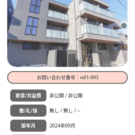
お問い合わせ番号｜mf1-093
家賃/共益費
非公開 / 非公開
敷/礼/保
無し / 無し / --
築年月
2024年09月