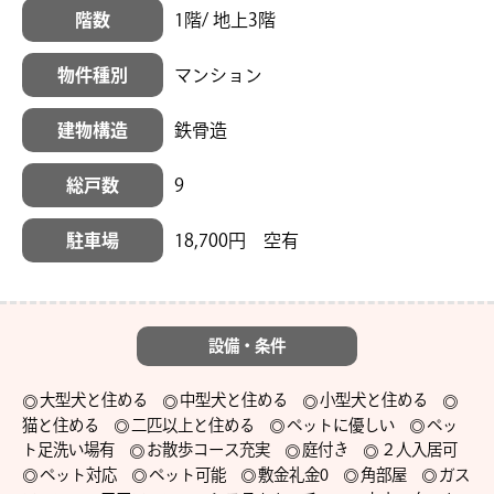
階数
1階/ 地上3階
物件種別
マンション
建物構造
鉄骨造
総戸数
9
駐車場
18,700円 空有
設備・条件
大型犬と住める
中型犬と住める
小型犬と住める
猫と住める
二匹以上と住める
ペットに優しい
ペッ
ト足洗い場有
お散歩コース充実
庭付き
２人入居可
ペット対応
ペット可能
敷金礼金0
角部屋
ガス