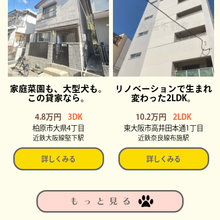
家庭菜園も、大型犬も。
リノベーションで生まれ
この貸家なら。
変わった2LDK。
4.8万円
3DK
10.2万円
2LDK
柏原市大県4丁目
東大阪市高井田本通1丁目
近鉄大阪線堅下駅
近鉄奈良線布施駅
詳しくみる
詳しくみる
もっと見る