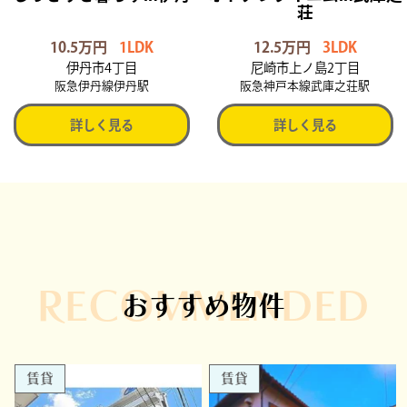
荘
10.5万円
1LDK
12.5万円
3LDK
伊丹市4丁目
尼崎市上ノ島2丁目
阪急伊丹線伊丹駅
阪急神戸本線武庫之荘駅
詳しく見る
詳しく見る
RECOMMENDED
おすすめ物件
賃貸
賃貸