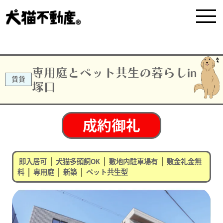
専用庭とペット共生の暮らしin
賃貸
塚口
成約御礼
|
|
|
即入居可
犬猫多頭飼OK
敷地内駐車場有
敷金礼金無
|
|
|
料
専用庭
新築
ペット共生型