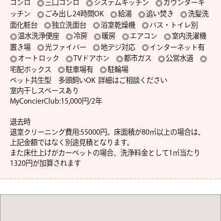
コンロ
三口コンロ
システムキッチン
カウンターキ
ッチン
ごみ出し24時間OK
給湯
追い焚き
洗髪洗
面化粧台
独立洗面台
浴室乾燥機
バス・トイレ別
温水洗浄便座
冷房
暖房
エアコン
室内洗濯機
置き場
光ファイバー
地デジ対応
インターネット有
オートロック
TVドアホン
都市ガス
公営水道
宅配ボックス
駐車場有
駐輪場
ペット共生型　多頭飼いOK  詳細はご相談ください

室内干しスペースあり

MyConcierClub:15,000円/2年

退去時　

退室クリーニング費用:55000円。床面積が80㎡以上の場合は、
上記金額ではなく別途見積となります。

また床仕上げがカーペットの場合、洗浄料金として1㎡当たり
1320円が加算されます