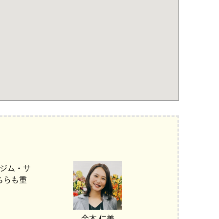
スジム・サ
ちらも重
金本 仁美