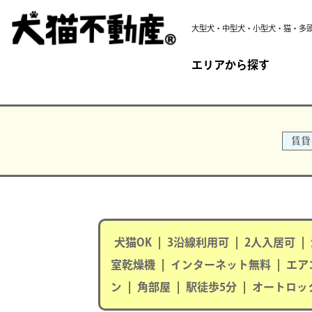
大型犬・中型犬・小型犬・猫・多
エリアから探す
賃貸
犬猫OK
|
3沿線利用可
|
2人入居可
|
室乾燥機
|
インターネット無料
|
エア
ン
|
角部屋
|
駅徒歩5分
|
オートロッ