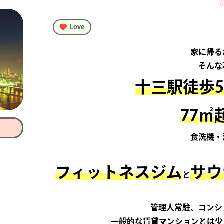
Love
家に帰る
そんな
十三駅徒歩5
77㎡
食洗機・
フィットネスジム
サウ
と
管理人常駐、コンシ
一般的な賃貸マンションとは少