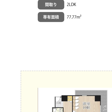
間取り
2LDK
専有面積
77.77m²