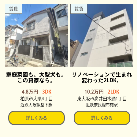
賃貸
賃貸
家庭菜園も、大型犬も。
リノベーションで生まれ
この貸家なら。
変わった2LDK。
4.8万円
3DK
10.2万円
2LDK
柏原市大県4丁目
東大阪市高井田本通1丁目
近鉄大阪線堅下駅
近鉄奈良線布施駅
詳しくみる
詳しくみる