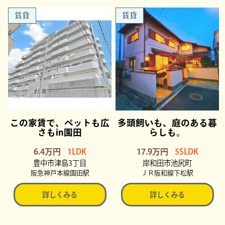
賃貸
賃貸
この家賃で、ペットも広
多頭飼いも、庭のある暮
さもin園田
らしも。
6.4万円
1LDK
17.9万円
5SLDK
豊中市津島3丁目
岸和田市池尻町
阪急神戸本線園田駅
ＪＲ阪和線下松駅
詳しくみる
詳しくみる