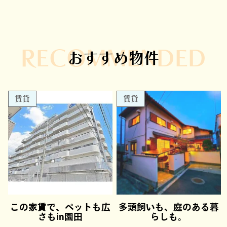
RECOMMENDED
おすすめ物件
賃貸
賃貸
この家賃で、ペットも広
多頭飼いも、庭のある暮
さもin園田
らしも。