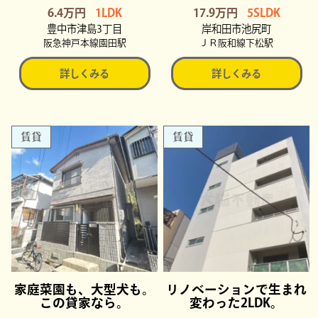
6.4万円
1LDK
17.9万円
5SLDK
豊中市津島3丁目
岸和田市池尻町
阪急神戸本線園田駅
ＪＲ阪和線下松駅
詳しくみる
詳しくみる
賃貸
賃貸
家庭菜園も、大型犬も。
リノベーションで生まれ
この貸家なら。
変わった2LDK。