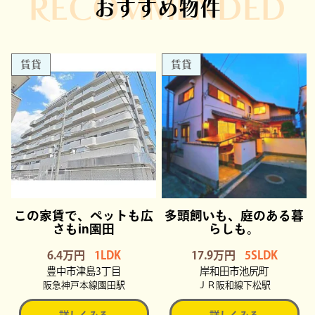
RECOMMENDED
おすすめ物件
賃貸
賃貸
この家賃で、ペットも広
多頭飼いも、庭のある暮
さもin園田
らしも。
6.4万円
1LDK
17.9万円
5SLDK
豊中市津島3丁目
岸和田市池尻町
阪急神戸本線園田駅
ＪＲ阪和線下松駅