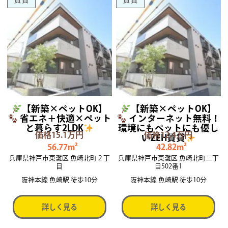
【新築×ペットOK】
【新築×ペットOK】
省エネ＋快適×ペット
インターネット無料！
と暮らす2LDK
環境にもペットにも優し
価格15.1万円
価格12.4万円
いZEH賃貸
56.77m²
42.82m²
兵庫県神戸市東灘区 魚崎北町２丁
兵庫県神戸市東灘区 魚崎北町二丁
目
目502番1
阪神本線 魚崎駅 徒歩10分
阪神本線 魚崎駅 徒歩10分
詳しく見る
詳しく見る