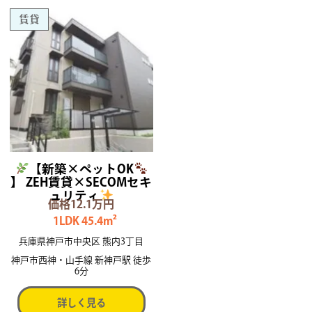
賃貸
【新築×ペットOK
】 ZEH賃貸×SECOMセキ
ュリティ
価格12.1万円
1LDK 45.4m²
兵庫県神戸市中央区 熊内3丁目
神戸市西神・山手線 新神戸駅 徒歩
6分
詳しく見る