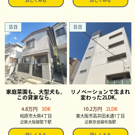
詳しくみる
詳しくみる
賃貸
賃貸
家庭菜園も、大型犬も。
リノベーションで生まれ
この貸家なら。
変わった2LDK。
4.8万円
3DK
10.2万円
2LDK
柏原市大県4丁目
東大阪市高井田本通1丁目
近鉄大阪線堅下駅
近鉄奈良線布施駅
詳しくみる
詳しくみる