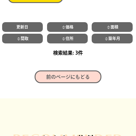
更新日
価格
面積
間取
住所
築年月
3件
前のページにもどる