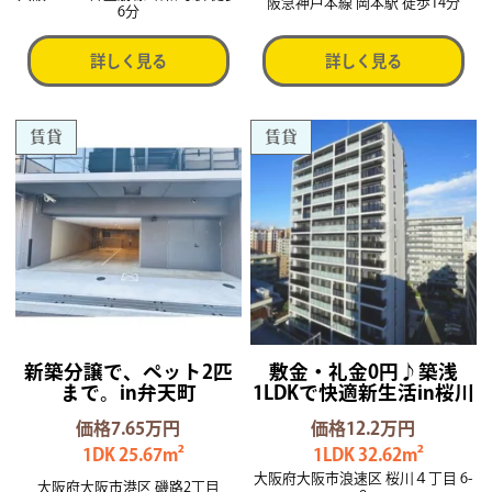
阪急神戸本線 岡本駅 徒歩14分
6分
詳しく見る
詳しく見る
賃貸
賃貸
新築分譲で、ペット2匹
敷金・礼金0円♪築浅
まで。in弁天町
1LDKで快適新生活in桜川
価格7.65万円
価格12.2万円
1DK 25.67m²
1LDK 32.62m²
大阪府大阪市浪速区 桜川４丁目 6-
大阪府大阪市港区 磯路2丁目