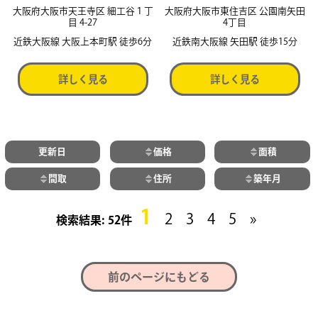
大阪府大阪市天王寺区 細工谷１丁
大阪府大阪市東住吉区 公園南矢田
目 4-27
4丁目
近鉄大阪線 大阪上本町駅 徒歩6分
近鉄南大阪線 矢田駅 徒歩15分
詳しく見る
詳しく見る
更新日
価格
面積
間取
住所
築年月
1
2
3
4
5
»
52件
前のページにもどる