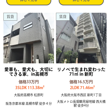
賃貸
賃貸
愛車も、愛犬も、大切に
リノベで生まれ変わった
できる家。in高槻市
71㎡ in 新町
価格33万円
価格16.5万円
3SLDK 113.38m²
2LDK 71.46m²
大阪府高槻市 松原町
大阪府大阪市西区 新町1丁目
大阪メトロ長堀鶴見緑地線 西大橋
阪急京都本線 高槻市駅 徒歩４分
駅 徒歩4分