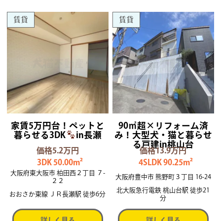
賃貸
賃貸
家賃5万円台！ペットと
90㎡超×リフォーム済
暮らせる3DK
in長瀬
み！大型犬・猫と暮らせ
る戸建in桃山台
価格5.2万円
価格13.9万円
3DK 50.00m²
4SLDK 90.25m²
大阪府東大阪市 柏田西２丁目 ７-
大阪府豊中市 熊野町３丁目 16-24
２２
北大阪急行電鉄 桃山台駅 徒歩21
おおさか東線 ＪＲ長瀬駅 徒歩6分
分
詳しく見る
詳しく見る