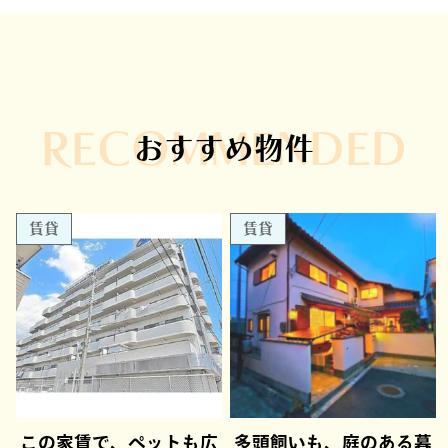
RECOMMENDED
おすすめ物件
賃貸
賃貸
この家賃で、ペットも広
多頭飼いも、庭のある暮