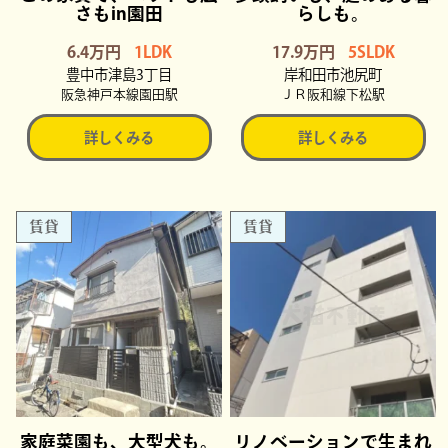
さもin園田
らしも。
6.4万円
1LDK
17.9万円
5SLDK
豊中市津島3丁目
岸和田市池尻町
阪急神戸本線園田駅
ＪＲ阪和線下松駅
詳しくみる
詳しくみる
賃貸
賃貸
家庭菜園も、大型犬も。
リノベーションで生まれ