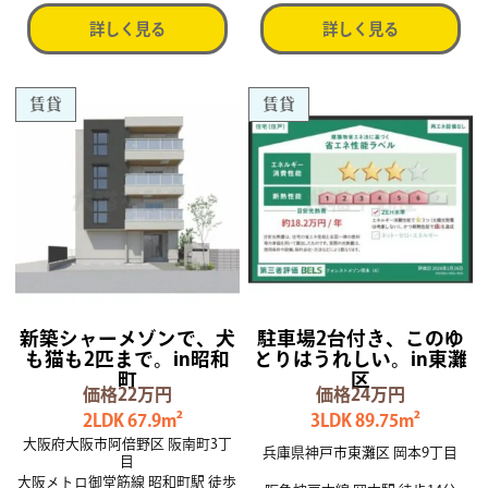
詳しく見る
詳しく見る
賃貸
賃貸
新築シャーメゾンで、犬
駐車場2台付き、このゆ
も猫も2匹まで。in昭和
とりはうれしい。in東灘
町
区
価格22万円
価格24万円
2LDK 67.9m²
3LDK 89.75m²
大阪府大阪市阿倍野区 阪南町3丁
兵庫県神戸市東灘区 岡本9丁目
目
大阪メトロ御堂筋線 昭和町駅 徒歩