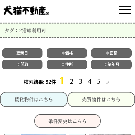
タグ：2沿線利用可
更新日
価格
面積
間取
住所
築年月
1
2
3
4
5
»
52件
賃貸物件はこちら
売買物件はこちら
条件変更はこちら