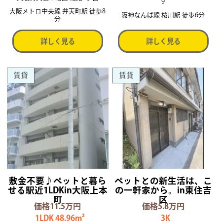
9
大阪メトロ中央線 弁天町駅 徒歩8
阪神なんば線 桜川駅 徒歩6分
分
詳しく見る
詳しく見る
賃貸
賃貸
敷金不要♪ペットと暮ら
ペットとの新生活は、こ
せる駅近1LDKin大阪上本
の一軒家から。in東住吉
町
区
価格11.5万円
価格5.8万円
1LDK 48.96m²
3K