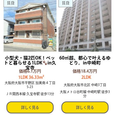
賃貸
賃貸
小型犬・猫2匹OK！ペッ
60㎡超、都心で叶えるゆ
トと暮らせる1LDK
in久
とり。in中崎町
宝寺
価格6.1万円
価格18.4万円
1LDK 36.33m²
2LDK
大阪府大阪市平野区 加美南４丁目
大阪府大阪市北区 中崎3丁目
5-23
大阪メトロ谷町線 中崎町駅 徒歩3
ＪＲ関西本線 久宝寺駅 徒歩13分
分
詳しく見る
詳しく見る