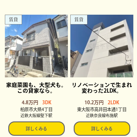
賃貸
賃貸
家庭菜園も、大型犬も。
リノベーションで生まれ
この貸家なら。
変わった2LDK。
4.8万円
3DK
10.2万円
2LDK
柏原市大県4丁目
東大阪市高井田本通1丁目
近鉄大阪線堅下駅
近鉄奈良線布施駅
詳しくみる
詳しくみる