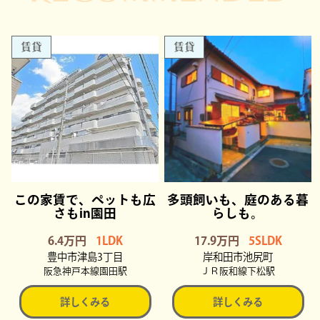
賃貸
賃貸
この家賃で、ペットも広
多頭飼いも、庭のある暮
さもin園田
らしも。
6.4万円
1LDK
17.9万円
5SLDK
豊中市津島3丁目
岸和田市池尻町
阪急神戸本線園田駅
ＪＲ阪和線下松駅
詳しくみる
詳しくみる