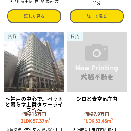
ＪＲ山陽本線 神戸駅 徒歩7分
12分
詳しく見る
詳しく見る
賃貸
賃貸
～神戸の中心で、ペット
シロと青空in庄内
と暮らす上質タワーライ
フ
～
価格18万円
価格7.9万円
2LDK 57.37m²
1LDK 33.48m²
兵庫県神戸市中央区 磯辺通4丁目
大阪府豊中市 庄内西町3丁目