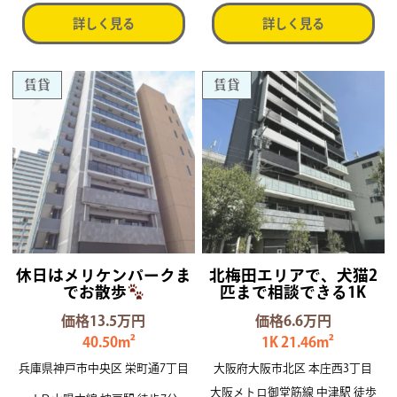
詳しく見る
詳しく見る
賃貸
賃貸
休日はメリケンパークま
北梅田エリアで、犬猫2
でお散歩
匹まで相談できる1K
価格13.5万円
価格6.6万円
40.50m²
1K 21.46m²
兵庫県神戸市中央区 栄町通7丁目
大阪府大阪市北区 本庄西3丁目
大阪メトロ御堂筋線 中津駅 徒歩