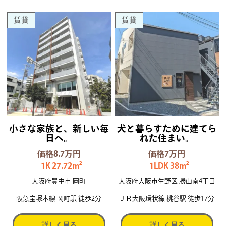
賃貸
賃貸
小さな家族と、新しい毎
犬と暮らすために建てら
日へ。
れた住まい。
価格8.7万円
価格7万円
1K 27.72m²
1LDK 38m²
大阪府豊中市 岡町
大阪府大阪市生野区 勝山南4丁目
阪急宝塚本線 岡町駅 徒歩2分
ＪＲ大阪環状線 桃谷駅 徒歩17分
詳しく見る
詳しく見る