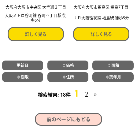
大阪府大阪市中央区 大手通２丁目
大阪府大阪市福島区 福島7丁目
大阪メトロ谷町線 谷町四丁目駅 徒
ＪＲ大阪環状線 福島駅 徒歩5分
歩6分
詳しく見る
詳しく見る
更新日
価格
面積
間取
住所
築年月
1
2
»
18件
前のページにもどる