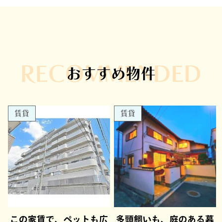
RECOMMENDED
おすすめ物件
賃貸
賃貸
この家賃で、ペットも広
多頭飼いも、庭のある暮