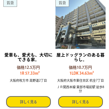
賃貸
賃貸
愛車も、愛犬も、大切に
屋上ドッグランのある暮
できる家。
らし。
価格12.5万円
価格10.7万円
1R 57.33m²
1LDK 34.63m²
大阪府枚方市 高野道2丁目
大阪府大阪市東住吉区 杭全7丁目
ＪＲ関西本線 東部市場前駅 徒歩8
分
詳しく見る
詳しく見る