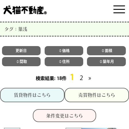
タグ：築浅
更新日
価格
面積
間取
住所
築年月
1
2
»
18件
賃貸物件はこちら
売買物件はこちら
条件変更はこちら