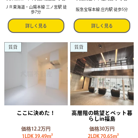
ＪＲ東海道・山陽本線 三ノ宮駅 徒
阪急宝塚本線 庄内駅 徒歩5分
歩7分
詳しく見る
詳しく見る
賃貸
賃貸
ここに決めた！
高層階の眺望とペット暮
らしin福島
価格12.2万円
価格30万円
1LDK 39.49m²
2LDK 70.65m²