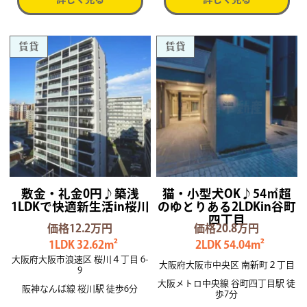
賃貸
賃貸
敷金・礼金0円♪築浅
猫・小型犬OK♪54㎡超
1LDKで快適新生活in桜川
のゆとりある2LDKin谷町
四丁目
価格12.2万円
価格20.8万円
1LDK 32.62m²
2LDK 54.04m²
大阪府大阪市浪速区 桜川４丁目 6-
大阪府大阪市中央区 南新町２丁目
9
大阪メトロ中央線 谷町四丁目駅 徒
阪神なんば線 桜川駅 徒歩6分
歩7分