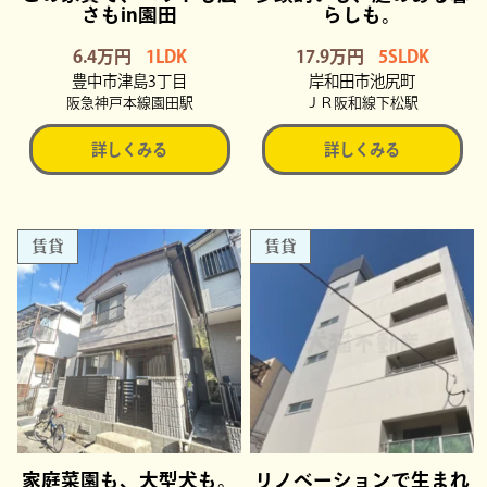
さもin園田
らしも。
6.4万円
1LDK
17.9万円
5SLDK
豊中市津島3丁目
岸和田市池尻町
阪急神戸本線園田駅
ＪＲ阪和線下松駅
詳しくみる
詳しくみる
賃貸
賃貸
家庭菜園も、大型犬も。
リノベーションで生まれ