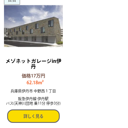
メゾネットガレージin伊
丹
価格17万円
62.18m²
兵庫県伊丹市 中野西１丁目
阪急伊丹線 伊丹駅
バス(天神川団地 乗11分 停歩3分)
詳しく見る