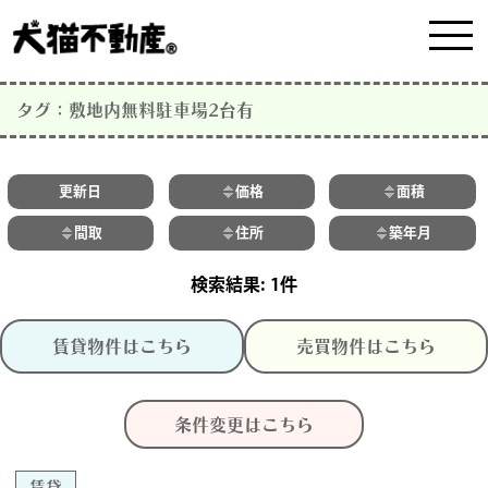
タグ：敷地内無料駐車場2台有
更新日
価格
面積
間取
住所
築年月
1件
賃貸物件はこちら
売買物件はこちら
条件変更はこちら
賃貸