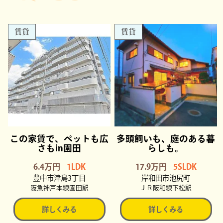
賃貸
賃貸
この家賃で、ペットも広
多頭飼いも、庭のある暮
さもin園田
らしも。
6.4万円
1LDK
17.9万円
5SLDK
豊中市津島3丁目
岸和田市池尻町
阪急神戸本線園田駅
ＪＲ阪和線下松駅
詳しくみる
詳しくみる