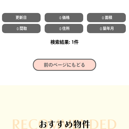
更新日
価格
面積
間取
住所
築年月
1件
前のページにもどる
RECOMMENDED
おすすめ物件