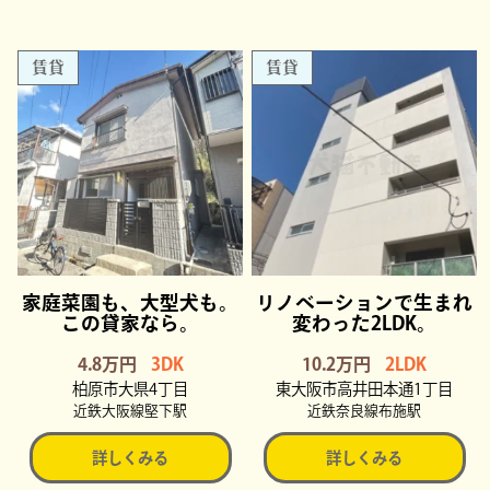
賃貸
賃貸
家庭菜園も、大型犬も。
リノベーションで生まれ
この貸家なら。
変わった2LDK。
4.8万円
3DK
10.2万円
2LDK
柏原市大県4丁目
東大阪市高井田本通1丁目
近鉄大阪線堅下駅
近鉄奈良線布施駅
詳しくみる
詳しくみる