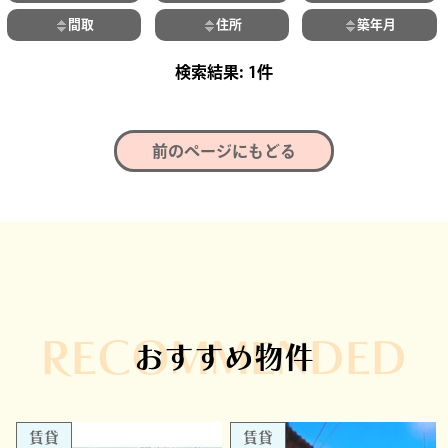
間取
住所
築年月
1件
前のページにもどる
RECOMMENDED
おすすめ物件
賃貸
賃貸