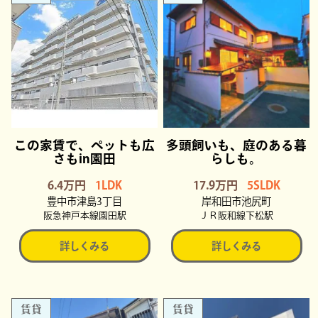
この家賃で、ペットも広
多頭飼いも、庭のある暮
さもin園田
らしも。
6.4万円
1LDK
17.9万円
5SLDK
豊中市津島3丁目
岸和田市池尻町
阪急神戸本線園田駅
ＪＲ阪和線下松駅
詳しくみる
詳しくみる
賃貸
賃貸