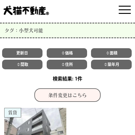
タグ：小型犬可能
更新日
価格
面積
間取
住所
築年月
1件
条件変更はこちら
賃貸