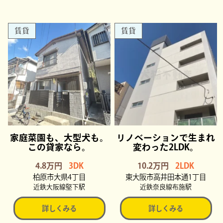
賃貸
賃貸
家庭菜園も、大型犬も。
リノベーションで生まれ
この貸家なら。
変わった2LDK。
4.8万円
3DK
10.2万円
2LDK
柏原市大県4丁目
東大阪市高井田本通1丁目
近鉄大阪線堅下駅
近鉄奈良線布施駅
詳しくみる
詳しくみる