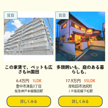
賃貸
賃貸
この家賃で、ペットも広
多頭飼いも、庭のある暮
さもin園田
らしも。
6.4万円
1LDK
17.9万円
5SLDK
豊中市津島3丁目
岸和田市池尻町
阪急神戸本線園田駅
ＪＲ阪和線下松駅
詳しくみる
詳しくみる