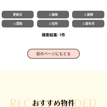
更新日
価格
面積
間取
住所
築年月
1件
前のページにもどる
RECOMMENDED
おすすめ物件