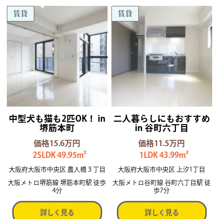
賃貸
賃貸
中型犬も猫も2匹OK！ in
二人暮らしにもおすすめ
堺筋本町
in 谷町六丁目
価格15.6万円
価格11.5万円
2SLDK 49.95m²
1LDK 43.99m²
大阪府大阪市中央区 農人橋３丁目
大阪府大阪市中央区 上汐1丁目
大阪メトロ堺筋線 堺筋本町駅 徒歩
大阪メトロ谷町線 谷町六丁目駅 徒
4分
歩7分
詳しく見る
詳しく見る