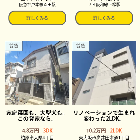
阪急神戸本線園田駅
ＪＲ阪和線下松駅
詳しくみる
詳しくみる
賃貸
賃貸
家庭菜園も、大型犬も。
リノベーションで生まれ
この貸家なら。
変わった2LDK。
4.8万円
3DK
10.2万円
2LDK
柏原市大県4丁目
東大阪市高井田本通1丁目