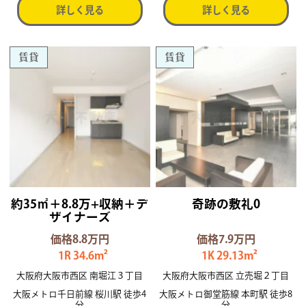
詳しく見る
詳しく見る
賃貸
賃貸
約35㎡＋8.8万+収納＋デ
奇跡の敷礼0
ザイナーズ
価格8.8万円
価格7.9万円
1R 34.6m²
1K 29.13m²
大阪府大阪市西区 南堀江３丁目
大阪府大阪市西区 立売堀２丁目
大阪メトロ千日前線 桜川駅 徒歩4
大阪メトロ御堂筋線 本町駅 徒歩8
分
分