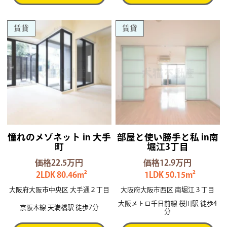
賃貸
賃貸
憧れのメゾネット in 大手
部屋と使い勝手と私 in南
町
堀江3丁目
価格22.5万円
価格12.9万円
2LDK 80.46m²
1LDK 50.15m²
大阪府大阪市中央区 大手通２丁目
大阪府大阪市西区 南堀江３丁目
大阪メトロ千日前線 桜川駅 徒歩4
京阪本線 天満橋駅 徒歩7分
分