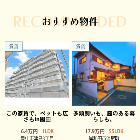
RECOMMENDED
おすすめ物件
賃貸
賃貸
この家賃で、ペットも広
多頭飼いも、庭のある暮
さもin園田
らしも。
6.4万円
1LDK
17.9万円
5SLDK
豊中市津島3丁目
岸和田市池尻町