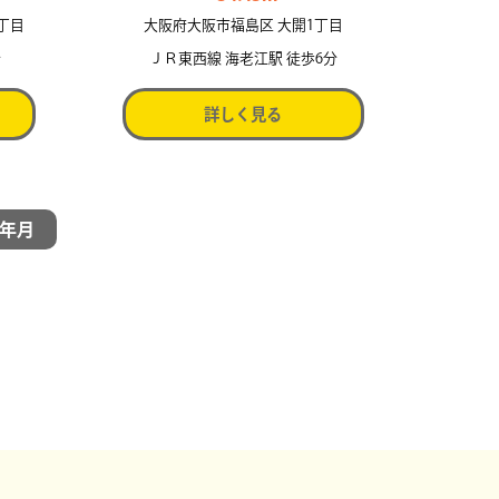
丁目
大阪府大阪市福島区 大開1丁目
分
ＪＲ東西線 海老江駅 徒歩6分
詳しく見る
年月