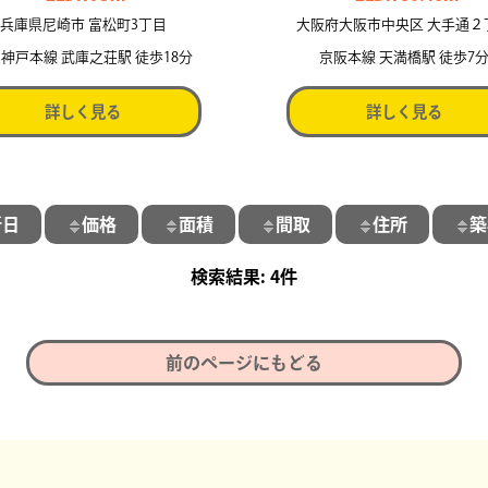
兵庫県尼崎市 富松町3丁目
大阪府大阪市中央区 大手通２
神戸本線 武庫之荘駅 徒歩18分
京阪本線 天満橋駅 徒歩7
詳しく見る
詳しく見る
新日
価格
面積
間取
住所
築
4件
前のページにもどる