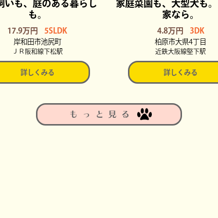
飼いも、庭のある暮らし
家庭菜園も、大型犬も。
も。
家なら。
17.9万円
5SLDK
4.8万円
3DK
岸和田市池尻町
柏原市大県4丁目
ＪＲ阪和線下松駅
近鉄大阪線堅下駅
詳しくみる
詳しくみる
もっと見る