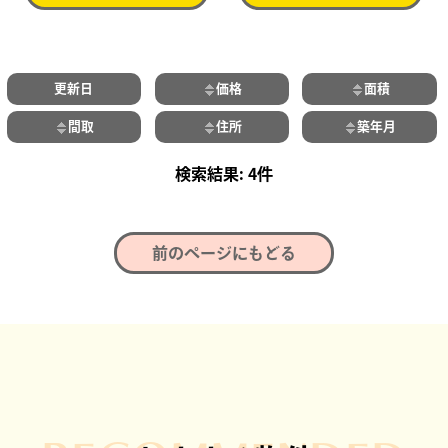
更新日
価格
面積
間取
住所
築年月
4件
前のページにもどる