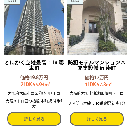
とにかく立地最高！ in 靱
防犯モデルマンション×
本町
充実設備 in 湊町
価格19.8万円
価格17万円
2LDK 55.94m²
1LDK 57.8m²
大阪府大阪市西区 靱本町1丁目
大阪府大阪市浪速区 湊町２丁目
大阪メトロ四つ橋線 本町駅 徒歩1
ＪＲ関西本線 ＪＲ難波駅 徒歩1分
分
詳しく見る
詳しく見る