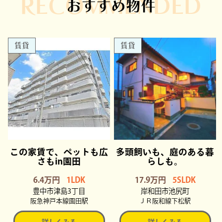
RECOMMENDED
おすすめ物件
賃貸
賃貸
この家賃で、ペットも広
多頭飼いも、庭のある暮
さもin園田
らしも。
6.4万円
1LDK
17.9万円
5SLDK
豊中市津島3丁目
岸和田市池尻町
阪急神戸本線園田駅
ＪＲ阪和線下松駅