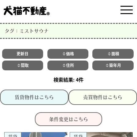
タグ：ミストサウナ
更新日
価格
面積
間取
住所
築年月
4件
賃貸物件はこちら
売買物件はこちら
条件変更はこちら
賃貸
賃貸