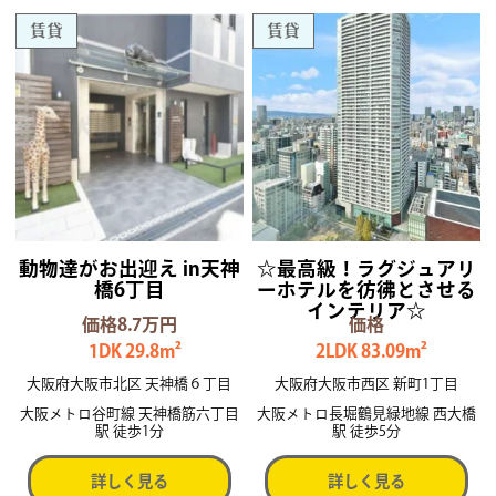
賃貸
賃貸
動物達がお出迎え in天神
☆最高級！ラグジュアリ
橋6丁目
ーホテルを彷彿とさせる
インテリア☆
価格8.7万円
価格
1DK 29.8m²
2LDK 83.09m²
大阪府大阪市北区 天神橋６丁目
大阪府大阪市西区 新町1丁目
大阪メトロ谷町線 天神橋筋六丁目
大阪メトロ長堀鶴見緑地線 西大橋
駅 徒歩1分
駅 徒歩5分
詳しく見る
詳しく見る