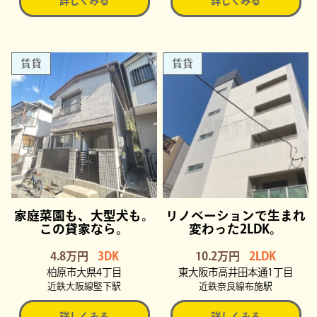
詳しくみる
詳しくみる
賃貸
賃貸
家庭菜園も、大型犬も。
リノベーションで生まれ
この貸家なら。
変わった2LDK。
4.8万円
3DK
10.2万円
2LDK
柏原市大県4丁目
東大阪市高井田本通1丁目
近鉄大阪線堅下駅
近鉄奈良線布施駅
詳しくみる
詳しくみる