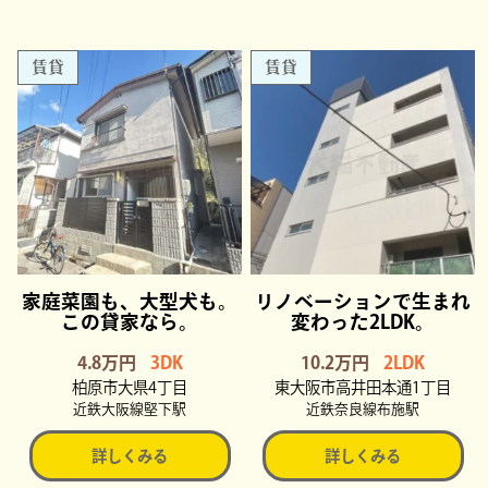
賃貸
賃貸
家庭菜園も、大型犬も。
リノベーションで生まれ
この貸家なら。
変わった2LDK。
4.8万円
3DK
10.2万円
2LDK
柏原市大県4丁目
東大阪市高井田本通1丁目
近鉄大阪線堅下駅
近鉄奈良線布施駅
詳しくみる
詳しくみる