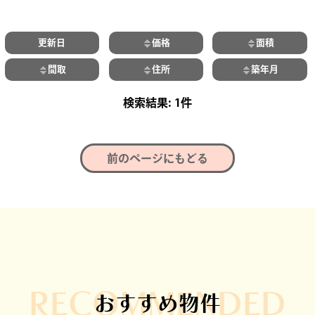
更新日
価格
面積
間取
住所
築年月
1件
前のページにもどる
RECOMMENDED
おすすめ物件