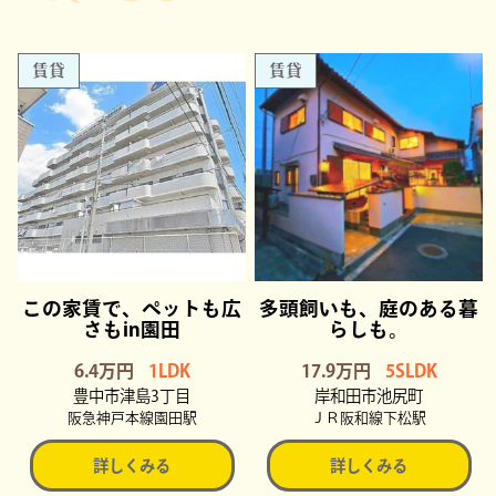
賃貸
賃貸
この家賃で、ペットも広
多頭飼いも、庭のある暮
さもin園田
らしも。
6.4万円
1LDK
17.9万円
5SLDK
豊中市津島3丁目
岸和田市池尻町
阪急神戸本線園田駅
ＪＲ阪和線下松駅
詳しくみる
詳しくみる