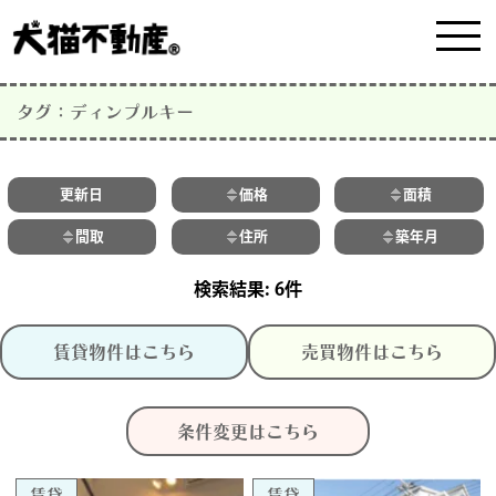
タグ：ディンプルキー
更新日
価格
面積
間取
住所
築年月
6件
賃貸物件はこちら
売買物件はこちら
条件変更はこちら
賃貸
賃貸