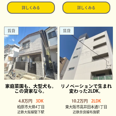
詳しくみる
詳しくみる
賃貸
賃貸
家庭菜園も、大型犬も。
リノベーションで生まれ
この貸家なら。
変わった2LDK。
4.8万円
3DK
10.2万円
2LDK
柏原市大県4丁目
東大阪市高井田本通1丁目
近鉄大阪線堅下駅
近鉄奈良線布施駅