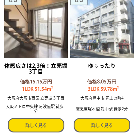
体感広さは2,3倍！立売堀
ゆぅったり
3丁目
価格15.15万円
価格8.05万円
1LDK 51.54m²
3LDK 59.78m²
大阪府大阪市西区 立売堀３丁目
大阪府豊中市 岡上の町4
大阪メトロ中央線 阿波座駅 徒歩1
阪急宝塚本線 豊中駅 徒歩2分
分
詳しく見る
詳しく見る