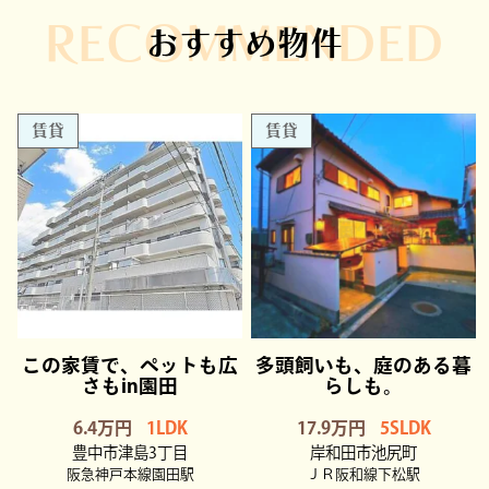
RECOMMENDED
おすすめ物件
賃貸
賃貸
この家賃で、ペットも広
多頭飼いも、庭のある暮
さもin園田
らしも。
6.4万円
1LDK
17.9万円
5SLDK
豊中市津島3丁目
岸和田市池尻町
阪急神戸本線園田駅
ＪＲ阪和線下松駅