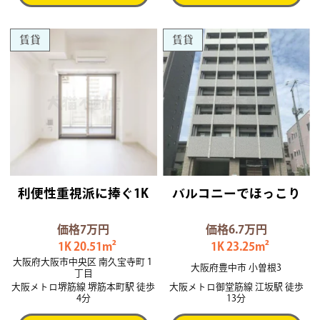
賃貸
賃貸
利便性重視派に捧ぐ1K
バルコニーでほっこり
価格7万円
価格6.7万円
1K 20.51m²
1K 23.25m²
大阪府大阪市中央区 南久宝寺町１
大阪府豊中市 小曽根3
丁目
大阪メトロ堺筋線 堺筋本町駅 徒歩
大阪メトロ御堂筋線 江坂駅 徒歩
4分
13分