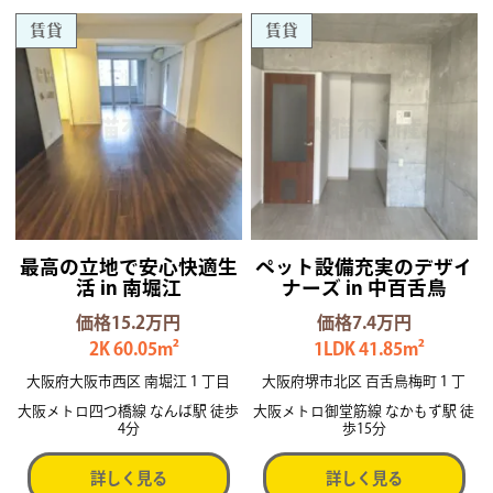
賃貸
賃貸
最高の立地で安心快適生
ペット設備充実のデザイ
活 in 南堀江
ナーズ in 中百舌鳥
価格15.2万円
価格7.4万円
2K 60.05m²
1LDK 41.85m²
大阪府大阪市西区 南堀江１丁目
大阪府堺市北区 百舌鳥梅町１丁
大阪メトロ四つ橋線 なんば駅 徒歩
大阪メトロ御堂筋線 なかもず駅 徒
4分
歩15分
詳しく見る
詳しく見る