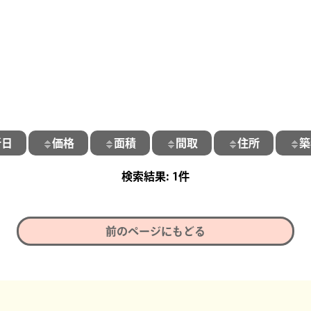
新日
価格
面積
間取
住所
築
1件
前のページにもどる