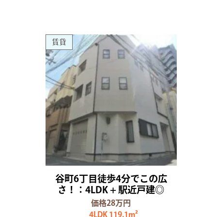
賃貸
谷町6丁目徒歩4分でこの広
さ！：4LDK + 駅近戸建◎
価格28万円
4LDK 119.1m²