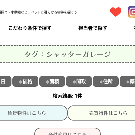
頭飼育・小動物など、ペットと暮らせる物件を探そう
こだわり条件で探す
担当者で探す
タグ：シャッターガレージ
新日
価格
面積
間取
住所
築
1件
賃貸物件はこちら
売買物件はこちら
条件変更はこちら