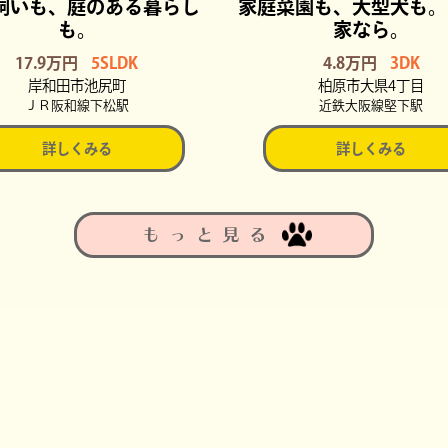
飼いも、庭のある暮らし
家庭菜園も、大型犬も。
も。
家なら。
17.9万円
5SLDK
4.8万円
3DK
岸和田市池尻町
柏原市大県4丁目
ＪＲ阪和線下松駅
近鉄大阪線堅下駅
詳しくみる
詳しくみる
もっと見る