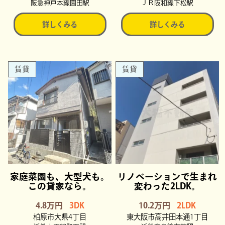
阪急神戸本線園田駅
ＪＲ阪和線下松駅
詳しくみる
詳しくみる
賃貸
賃貸
家庭菜園も、大型犬も。
リノベーションで生まれ
この貸家なら。
変わった2LDK。
4.8万円
3DK
10.2万円
2LDK
柏原市大県4丁目
東大阪市高井田本通1丁目