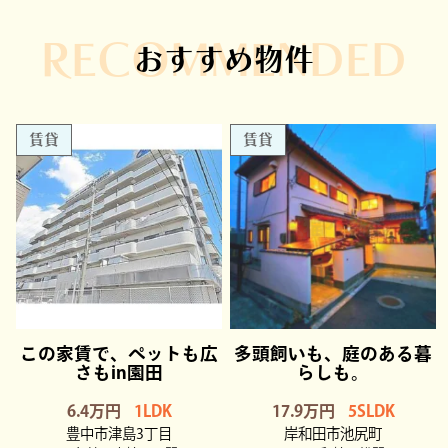
RECOMMENDED
おすすめ物件
賃貸
賃貸
この家賃で、ペットも広
多頭飼いも、庭のある暮
さもin園田
らしも。
6.4万円
1LDK
17.9万円
5SLDK
豊中市津島3丁目
岸和田市池尻町