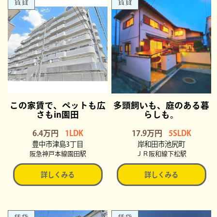
賃貸
賃貸
この家賃で、ペットも広
多頭飼いも、庭のある暮
さもin園田
らしも。
6.4万円
1LDK
17.9万円
5SLDK
豊中市津島3丁目
岸和田市池尻町
阪急神戸本線園田駅
ＪＲ阪和線下松駅
詳しくみる
詳しくみる