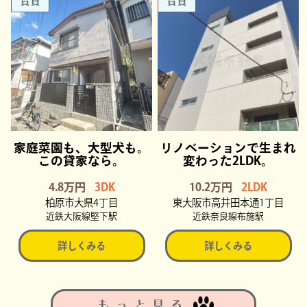
賃貸
賃貸
家庭菜園も、大型犬も。
リノベーションで生まれ
この貸家なら。
変わった2LDK。
4.8万円
3DK
10.2万円
2LDK
柏原市大県4丁目
東大阪市高井田本通1丁目
近鉄大阪線堅下駅
近鉄奈良線布施駅
詳しくみる
詳しくみる
もっと見る