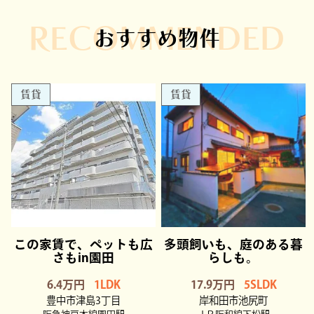
RECOMMENDED
おすすめ物件
賃貸
賃貸
この家賃で、ペットも広
多頭飼いも、庭のある暮
さもin園田
らしも。
6.4万円
1LDK
17.9万円
5SLDK
豊中市津島3丁目
岸和田市池尻町