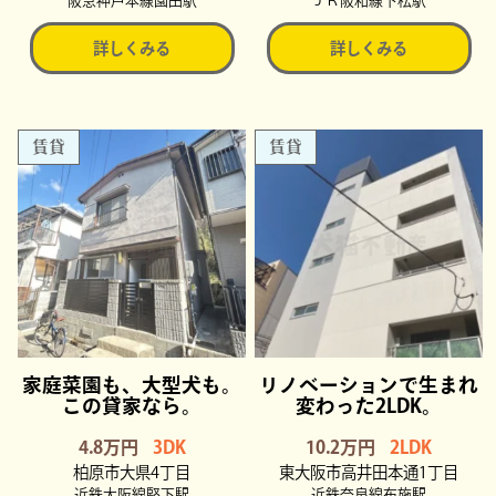
阪急神戸本線園田駅
ＪＲ阪和線下松駅
詳しくみる
詳しくみる
賃貸
賃貸
家庭菜園も、大型犬も。
リノベーションで生まれ
この貸家なら。
変わった2LDK。
4.8万円
3DK
10.2万円
2LDK
柏原市大県4丁目
東大阪市高井田本通1丁目
近鉄大阪線堅下駅
近鉄奈良線布施駅