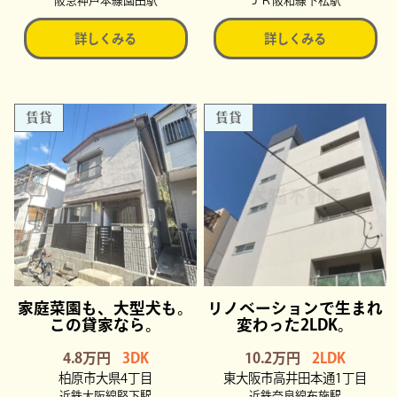
阪急神戸本線園田駅
ＪＲ阪和線下松駅
詳しくみる
詳しくみる
賃貸
賃貸
家庭菜園も、大型犬も。
リノベーションで生まれ
この貸家なら。
変わった2LDK。
4.8万円
3DK
10.2万円
2LDK
柏原市大県4丁目
東大阪市高井田本通1丁目
近鉄大阪線堅下駅
近鉄奈良線布施駅