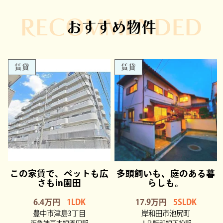
RECOMMENDED
おすすめ物件
賃貸
賃貸
この家賃で、ペットも広
多頭飼いも、庭のある暮
さもin園田
らしも。
6.4万円
1LDK
17.9万円
5SLDK
豊中市津島3丁目
岸和田市池尻町